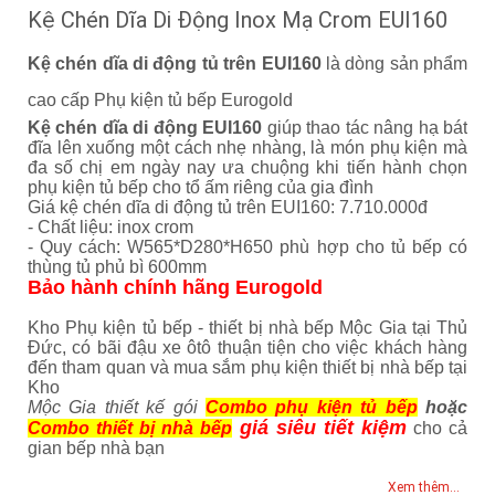
Kệ Chén Dĩa Di Động Inox Mạ Crom EUI160
Kệ chén dĩa di động tủ trên EUI160
là dòng sản phẩm
cao cấp Phụ kiện tủ bếp Eurogold
Kệ chén dĩa di động EUI160
giúp thao tác nâng hạ bát
đĩa lên xuống một cách nhẹ nhàng, là món phụ kiện mà
đa số chị em ngày nay ưa chuộng khi tiến hành chọn
phụ kiện tủ bếp cho tổ ấm riêng của gia đình
Giá kệ chén dĩa di động tủ trên EUI160: 7.710.000đ
- Chất liệu: inox crom
- Quy cách: W565*D280*H650 phù hợp cho tủ bếp có
thùng tủ phủ bì 600mm
Bảo hành chính hãng Eurogold
Kho Phụ kiện tủ bếp - thiết bị nhà bếp Mộc Gia tại Thủ
Đức, có bãi đậu xe ôtô thuận tiện cho việc khách hàng
đến tham quan và mua sắm phụ kiện thiết bị nhà bếp tại
Kho
Mộc Gia thiết kế gói
Combo phụ kiện tủ bếp
hoặc
giá siêu tiết kiệm
Combo thiết bị nhà bếp
cho cả
gian bếp nhà bạn
Xem thêm...