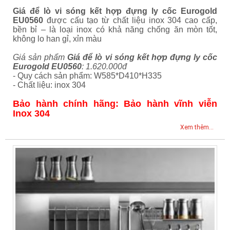
Giá để lò vi sóng kết hợp đựng ly cốc Eurogold
EU0560
đ
ược cấu tạo từ chất liệu inox 304 cao cấp,
bền bỉ – là loại inox có khả năng chống ăn mòn tốt,
không lo han gỉ, xỉn màu
Giá sản phẩm
Giá để lò vi sóng kết hợp đựng ly cốc
Eurogold EU0560
: 1.620.000đ
- Quy cách sản phẩm: W585*D410*H335
- Chất liệu: inox 304
Bảo hành chính hãng: Bảo hành vĩnh viễn
Inox 304
Xem thêm...