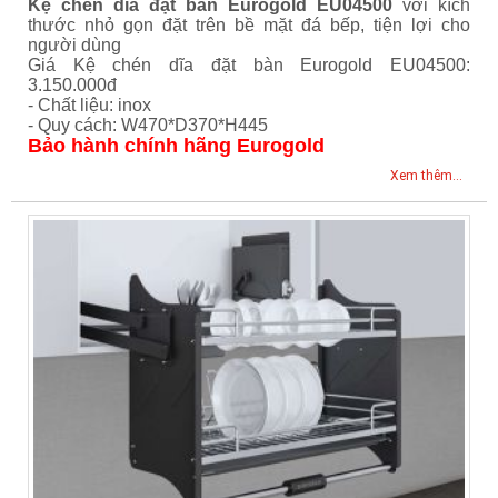
Kệ chén dĩa đặt bàn Eurogold EU04500
với kích
thước nhỏ gọn đặt trên bề mặt đá bếp, tiện lợi cho
người dùng
Giá Kệ chén dĩa đặt bàn Eurogold EU04500:
3.150.000đ
- Chất liệu: inox
- Quy cách: W470*D370*H445
Bảo hành chính hãng Eurogold
Xem thêm...