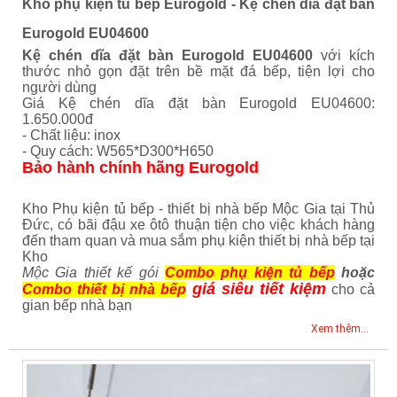
Kho phụ kiện tủ bếp Eurogold - Kệ chén dĩa đặt bàn
Eurogold EU04600
Kệ chén dĩa đặt bàn Eurogold EU04600
với kích
thước nhỏ gọn đặt trên bề mặt đá bếp, tiện lợi cho
người dùng
Giá Kệ chén dĩa đặt bàn Eurogold EU04600:
1.650.000đ
- Chất liệu: inox
- Quy cách: W565*D300*H650
Bảo hành chính hãng Eurogold
Kho Phụ kiện tủ bếp - thiết bị nhà bếp Mộc Gia tại Thủ
Đức, có bãi đậu xe ôtô thuận tiện cho việc khách hàng
đến tham quan và mua sắm phụ kiện thiết bị nhà bếp tại
Kho
Mộc Gia thiết kế gói
Combo phụ kiện tủ bếp
hoặc
giá siêu tiết kiệm
Combo thiết bị nhà bếp
cho cả
gian bếp nhà bạn
Xem thêm...