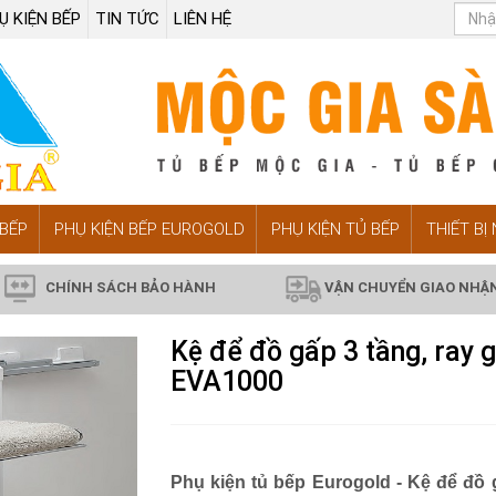
Ụ KIỆN BẾP
TIN TỨC
LIÊN HỆ
BẾP
PHỤ KIỆN BẾP EUROGOLD
PHỤ KIỆN TỦ BẾP
THIẾT BỊ
CHÍNH SÁCH BẢO HÀNH
VẬN CHUYỂN GIAO NHẬ
Kệ để đồ gấp 3 tầng, ray 
EVA1000
Phụ kiện tủ bếp Eurogold -
Kệ để đồ 