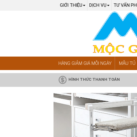
GIỚI THIỆU
DỊCH VỤ
TƯ VẤN PH
HÀNG GIẢM GIÁ MỖI NGÀY
MẪU TỦ 
HÌNH THỨC THANH TOÁN