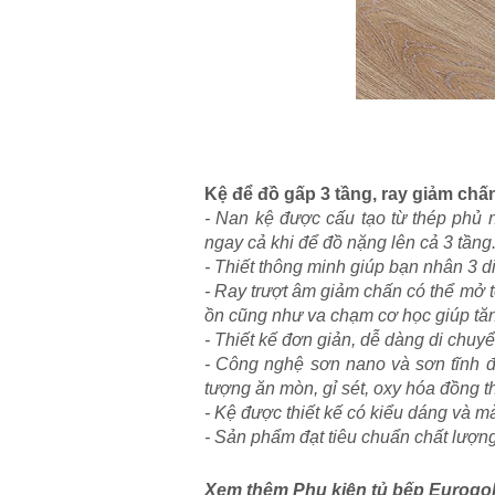
Kệ để đồ gấp 3 tầng, ray giảm ch
- Nan kệ được cấu tạo từ thép phủ 
ngay cả khi để đồ nặng lên cả 3 tầng
- Thiết thông minh giúp bạn nhân 3 d
- Ray trượt âm giảm chấn có thể mở t
ồn cũng như va chạm cơ học giúp tăng
- Thiết kế đơn giản, dễ dàng di chuyể
- Công nghệ sơn nano và sơn tĩnh đ
tượng ăn mòn, gỉ sét, oxy hóa đồng t
- Kệ được thiết kế có kiểu dáng và m
- Sản phẩm đạt tiêu chuẩn chất lượng
Xem thêm Phụ kiện tủ bếp Eurogo