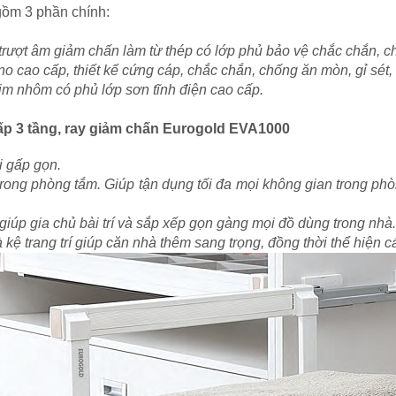
gồm 3 phần chính:
 trượt âm giảm chấn làm từ thép có lớp phủ bảo vệ chắc chắn, ch
o cao cấp, thiết kế cứng cáp, chắc chắn, chống ăn mòn, gỉ sét, 
im nhôm có phủ lớp sơn tĩnh điện cao cấp.
ấp 3 tầng, ray giảm chấn Eurogold EVA1000
i gấp gọn.
rong phòng tắm. Giúp tận dụng tối đa mọi không gian trong phò
 giúp gia chủ bài trí và sắp xếp gọn gàng mọi đồ dùng trong nhà.
 kệ trang trí giúp căn nhà thêm sang trọng, đồng thời thể hiện cá