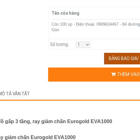
Tên cửa hàng
Còn 100 sp - Điện thoại: 0909634467 - 84 đường
Gòn
Số lượng:
BẢNG BÁO GIÁ
THÊM VÀO
MÔ TẢ VẮN TẮT
đồ gấp 3 tầng, ray giảm chấn Eurogold EVA1000
ray giảm chấn Eurogold EVA1000