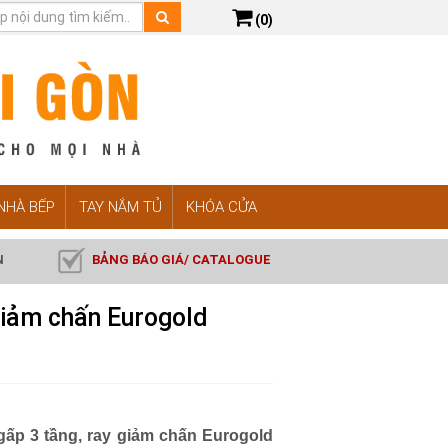
(0)
 NHÀ BẾP
TAY NẮM TỦ
KHÓA CỬA
N
BẢNG BÁO GIÁ/ CATALOGUE
giảm chấn Eurogold
gấp 3 tầng, ray giảm chấn Eurogold