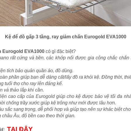
Kệ để đồ gấp 3 tầng, ray giảm chấn Eurogold EVA1000
ấn Eurogold EVA1000
có gì đặc biệt?
nano rất cứng và bền, các khớp nối được gia công chắc chắn 
.
iện tích bảo quản quần áo, đồ dùng.
oàn phần giúp bạn dễ dàng cất/lấy đồ ra khỏi kệ. Đồng thời, thiế
 tuổi thọ cho ray lên đáng kể.
n và tháo lắp khi cần.
iện cao cấp của Eurogold giúp cho kệ được bảo vệ tối đa nhấ
hời chống trầy xước giúp kệ trông như mới được lâu hơn.
àu sắc sang trọng, dễ phối hợp và giúp tạo nên sự khác biệt cho
 châu Âu, độ bền cao theo thời gian.
TẠI ĐÂY
ld: