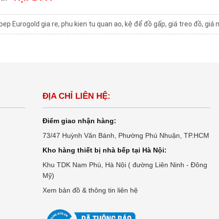
bep Eurogold gia re
,
phu kien tu quan ao
,
kệ để đồ gấp
,
giá treo đồ
,
giá 
ĐỊA CHỈ LIÊN HỆ:
Điểm giao nhận hàng:
73/47 Huỳnh Văn Bánh, Phường Phú Nhuận, TP.HCM
Kho hàng thiết bị nhà bếp tại Hà Nội:
Khu TDK Nam Phù, Hà Nội ( đường Liên Ninh - Đông
Mỹ)
Xem bản đồ & thông tin liên hệ