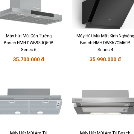
Máy Hút Mùi Gắn Tường
Máy Hút Mùi Mặt Kính Nghiên
Bosch HMH.DWB98JQ50B
Bosch HMH.DWK67CM60B
Series 6
Series 4
35.700.000 đ
35.990.000 đ
Máy Hút Mùi Âm Tủ
Máy Hút Mùi Âm Tủ Bosch