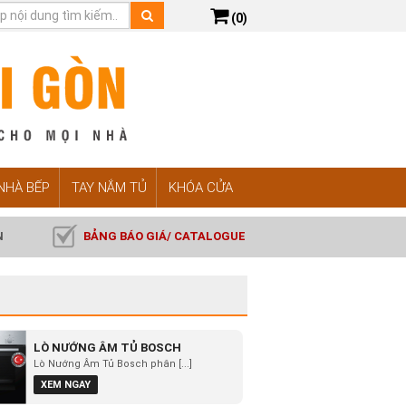
(0)
 NHÀ BẾP
TAY NẮM TỦ
KHÓA CỬA
N
BẢNG BÁO GIÁ/ CATALOGUE
LÒ NƯỚNG ÂM TỦ BOSCH
Lò Nướng Âm Tủ Bosch phân [...]
XEM NGAY