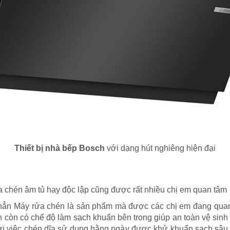
Thiết bị nhà bếp Bosch
với dạng hút nghiêng hiện đại
a chén âm tủ hay độc lập cũng được rất nhiều chị em quan tâm
ẳn Máy rửa chén là sản phẩm mà được các chị em đang quan 
còn có chế độ làm sạch khuẩn bên trong giúp an toàn vệ sinh
ới việc chén dĩa sử dụng hằng ngày được khử khuẩn sạch sâu, 