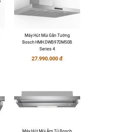
g
Máy Hút Mùi Gắn Tường
Bosch HMH.DWB97DM50B
Series 4
27.990.000 đ
Máy Hút Mùi Âm Tủ Bosch