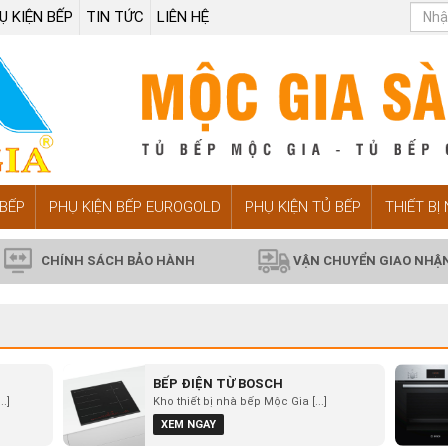
Ụ KIỆN BẾP
TIN TỨC
LIÊN HỆ
BẾP
PHỤ KIỆN BẾP EUROGOLD
PHỤ KIỆN TỦ BẾP
THIẾT BỊ
CHÍNH SÁCH BẢO HÀNH
VẬN CHUYỂN GIAO NHẬ
BẾP ĐIỆN TỪ BOSCH
.]
Kho thiết bị nhà bếp Mộc Gia [...]
XEM NGAY