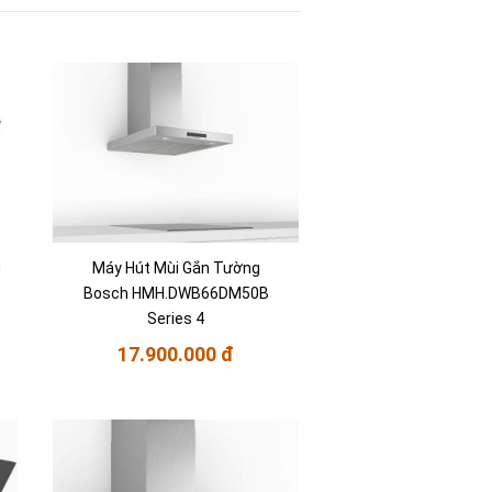
g
Máy Hút Mùi Gắn Tường
Bosch HMH.DWB66DM50B
Series 4
17.900.000 đ