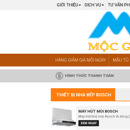
GIỚI THIỆU
DỊCH VỤ
TƯ VẤN PH
HÀNG GIẢM GIÁ MỖI NGÀY
MẪU TỦ 
HÌNH THỨC THANH TOÁN
THIẾT BỊ NHÀ BẾP BOSCH
MÁY HÚT MÙI BOSCH
Máy hút khử mùi Bosch là dòng [..
XEM NGAY