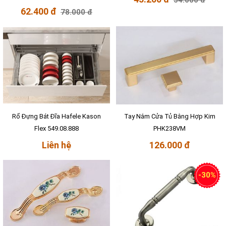
54.000 đ
62.400 đ
78.000 đ
Rổ Đựng Bát Đĩa Hafele Kason
Tay Nắm Cửa Tủ Bằng Hợp Kim
Flex 549.08.888
PHK238VM
Liên hệ
126.000 đ
-30%