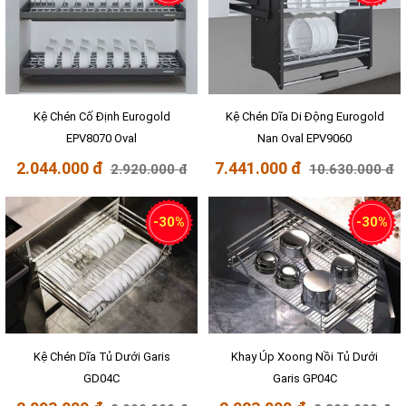
Kệ Chén Cố Định Eurogold
Kệ Chén Dĩa Di Động Eurogold
EPV8070 Oval
Nan Oval EPV9060
2.044.000 đ
7.441.000 đ
2.920.000 đ
10.630.000 đ
-30%
-30%
Kệ Chén Dĩa Tủ Dưới Garis
Khay Úp Xoong Nồi Tủ Dưới
GD04C
Garis GP04C