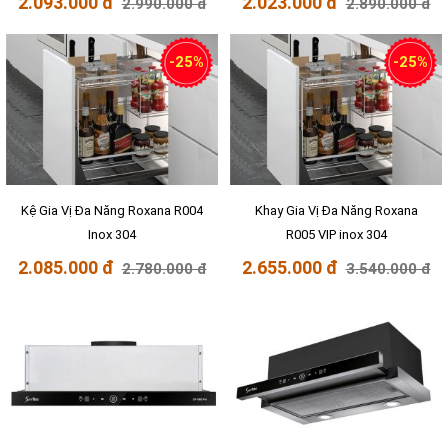
2.093.000 đ
2.023.000 đ
2.990.000 đ
2.890.000 đ
-25%
-25%
Kệ Gia Vị Đa Năng Roxana R004
Khay Gia Vị Đa Năng Roxana
Inox 304
R005 VIP inox 304
2.085.000 đ
2.655.000 đ
2.780.000 đ
3.540.000 đ