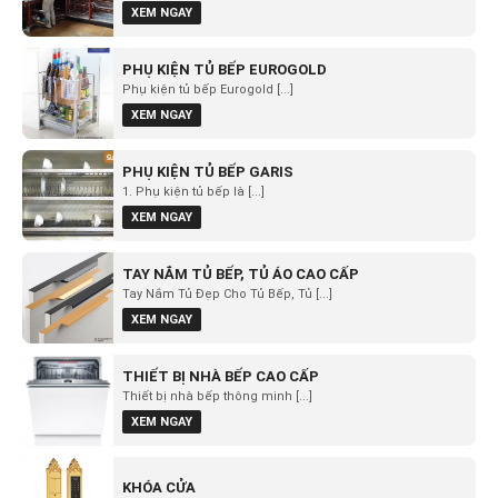
XEM NGAY
PHỤ KIỆN TỦ BẾP EUROGOLD
Phụ kiện tủ bếp Eurogold [...]
XEM NGAY
PHỤ KIỆN TỦ BẾP GARIS
1. Phụ kiện tủ bếp là [...]
XEM NGAY
TAY NẮM TỦ BẾP, TỦ ÁO CAO CẤP
Tay Nắm Tủ Đẹp Cho Tủ Bếp, Tủ [...]
XEM NGAY
THIẾT BỊ NHÀ BẾP CAO CẤP
Thiết bị nhà bếp thông minh [...]
XEM NGAY
KHÓA CỬA