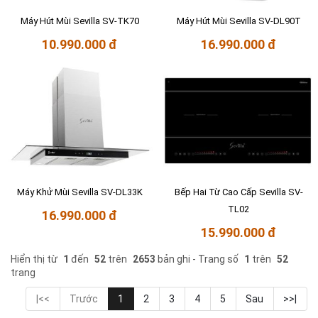
Máy Hút Mùi Sevilla SV-TK70
Máy Hút Mùi Sevilla SV-DL90T
10.990.000 đ
16.990.000 đ
Máy Khử Mùi Sevilla SV-DL33K
Bếp Hai Từ Cao Cấp Sevilla SV-
TL02
16.990.000 đ
15.990.000 đ
Hiển thị từ
1
đến
52
trên
2653
bản ghi - Trang số
1
trên
52
trang
|<<
Trước
1
2
3
4
5
Sau
>>|