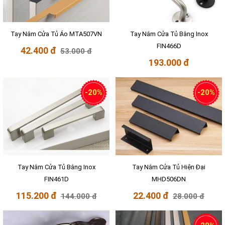
Tay Nắm Cửa Tủ Áo MTA507VN
Tay Nắm Cửa Tủ Bằng Inox
FIN466D
42.400 đ
53.000 đ
193.000 đ
-20%
-20%
Tay Nắm Cửa Tủ Bằng Inox
Tay Nắm Cửa Tủ Hiện Đại
FIN461D
MHD506DN
115.200 đ
22.400 đ
144.000 đ
28.000 đ