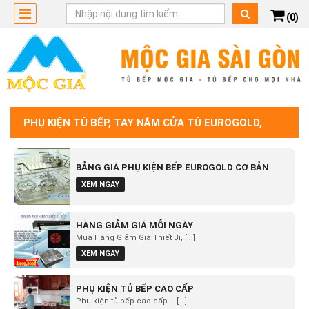
(0)
PHỤ KIỆN TỦ BẾP, TAY NẮM CỬA TỦ EUROGOLD,
HIGOLD, HAFELE
BẢNG GIÁ PHỤ KIỆN BẾP EUROGOLD CƠ BẢN
XEM NGAY
HÀNG GIẢM GIÁ MỖI NGÀY
Mua Hàng Giảm Giá Thiết Bị, [...]
XEM NGAY
PHỤ KIỆN TỦ BẾP CAO CẤP
Phụ kiện tủ bếp cao cấp – [...]