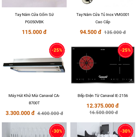
Tay Nắm Cửa Gốm Sứ
Tay Nắm Cửa Tủ Inox VMG001
PG050VBK
Cao Cấp
115.000 đ
94.500 đ
135.000 đ
-25%
-25%
Máy Hút Khử Mùi Canaval CA-
Bếp Điện Từ Canaval IE-2156
8700T
12.375.000 đ
3.300.000 đ
16.500.000 đ
4.400.000 đ
-30%
-30%