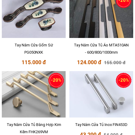
-20%
Tay Nắm Cửa Gốm Sứ
Tay Nắm Cửa Tủ Áo MTA510AN
PG050NXK
- 600/800/1000mm
115.000 đ
124.000 đ
155.000 đ
-20%
-20%
Tay Nắm Cửa Tủ Bằng Hợp Kim
Tay Nắm Cửa Tủ Inox FIN453D
Kẽm FHK269VM
43.200 đ