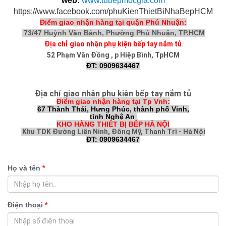
web:
www.tu
bepmocgia.com
https://www.facebook.com/phuKienThietBiNhaBepHCM
Điểm giao nhận hàng tại quận Phú Nhuận:
73/47 Huỳnh Văn Bánh, Phường Phú Nhuận, TP.HCM
Địa chỉ giao nhận phụ kiện bếp tay nắm tủ
52 Phạm Văn Đồng , p Hiệp Bình, TpHCM
ĐT: 0909634467
Địa chỉ giao nhận phụ kiện bếp tay nắm tủ
Điểm giao nhận hàng tại Tp Vnh:
67 Thành Thái, Hưng Phúc, thành phố Vinh,
tỉnh Nghệ An
KHO HÀNG THIẾT BỊ BẾP HÀ NỘI
Khu TDK Đường Liên Ninh, Đông Mỹ, Thanh Trì - Hà Nội
ĐT: 0909634467
Họ và tên
*
Điện thoại
*