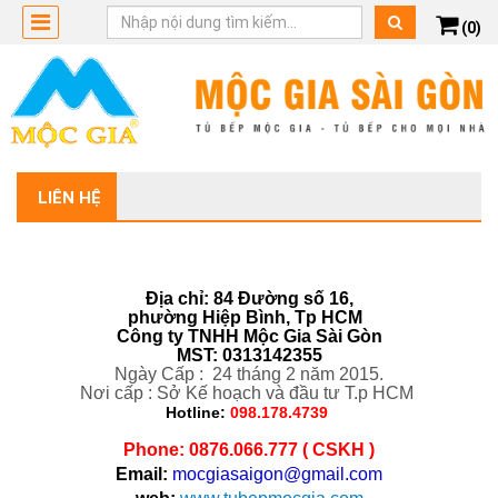
(0)
LIÊN HỆ
Địa chỉ:
84 Đường số 16,
phường Hiệp Bình, Tp HCM
Công ty TNHH Mộc Gia Sài Gòn
MST: 0313142355
Ngày Cấp : 24 tháng 2 năm 2015.
Nơi cấp : Sở Kế hoạch và đầu tư T.p HCM
Hotline:
098.178.4739
Phone: 0876.066.777 ( CSKH )
Email:
mocgiasaigon@gmail.com