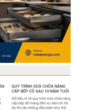
156
QUY TRÌNH SỬA CHỮA NÂNG
CẤP BẾP CŨ SAU 10 NĂM TUỔI
6
Để hiểu rõ về quy trình sửa chữa nâng
t
cấp bếp để mang đến sự tiện ích tối
đa thì cần những điều kiện như thế