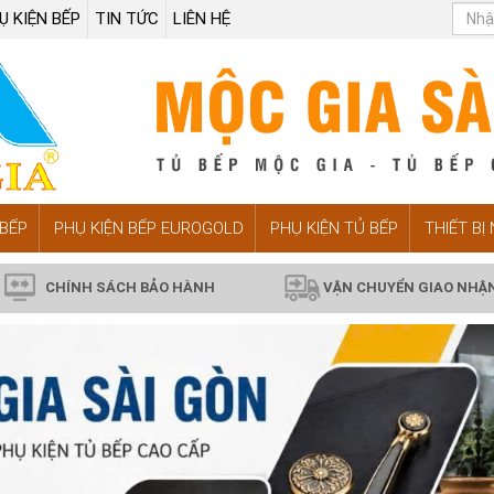
Ụ KIỆN BẾP
TIN TỨC
LIÊN HỆ
BẾP
PHỤ KIỆN BẾP EUROGOLD
PHỤ KIỆN TỦ BẾP
THIẾT BỊ
CHÍNH SÁCH BẢO HÀNH
VẬN CHUYỂN GIAO NHẬ