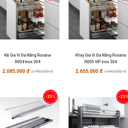
Kệ Gia Vị Đa Năng Roxana
Khay Gia Vị Đa Năng Roxana
R004 Inox 304
R005 VIP inox 304
2.085.000 đ
2.655.000 đ
2.780.000 đ
3.540.000 đ
-25%
-25