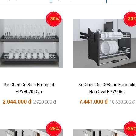
-30%
-30
Kệ Chén Cố Định Eurogold
Kệ Chén Dĩa Di Động Eurogold
EPV8070 Oval
Nan Oval EPV9060
2.044.000 đ
7.441.000 đ
2.920.000 đ
10.630.000 đ
-25%
-25