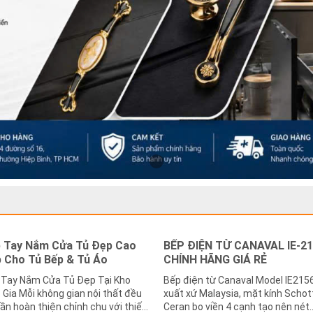
 Tay Nắm Cửa Tủ Đẹp Cao
BẾP ĐIỆN TỪ CANAVAL IE-2
 Cho Tủ Bếp & Tủ Áo
CHÍNH HÃNG GIÁ RẺ
 Tay Nắm Cửa Tủ Đẹp Tại Kho
Bếp điện từ Canaval Model IE215
 gian nội thất đều
xuất xứ Malaysia, mặt kính Schot
ần hoàn thiện chỉnh chu với thiết
Ceran bo viền 4 cạnh tạo nên nét