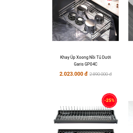
Khay Úp Xoong Nồi Tủ Dưới
Garis GP04C
2.023.000 đ
2.890.000 đ
-25%