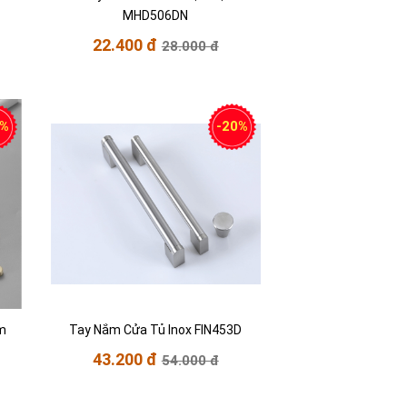
MHD506DN
22.400 đ
28.000 đ
0%
-20%
m
Tay Nắm Cửa Tủ Inox FIN453D
43.200 đ
54.000 đ