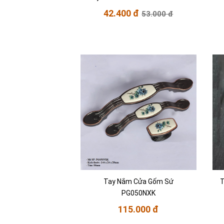
42.400 đ
53.000 đ
Tay Nắm Cửa Gốm Sứ
T
PG050NXK
115.000 đ