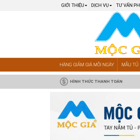
GIỚI THIỆU
DỊCH VỤ
TƯ VẤN PH
HÀNG GIẢM GIÁ MỖI NGÀY
MẪU TỦ 
HÌNH THỨC THANH TOÁN