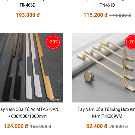
FIN466D
FIN461D
193.000 đ
115.200 đ
144.000 đ
-20%
-2
ay Nắm Cửa Tủ Áo MTA510AN
Tay Nắm Cửa Tủ Bằng Hợp Ki
- 600/800/1000mm
Kẽm FHK269VM
124.000 đ
62.400 đ
155.000 đ
78.000 đ