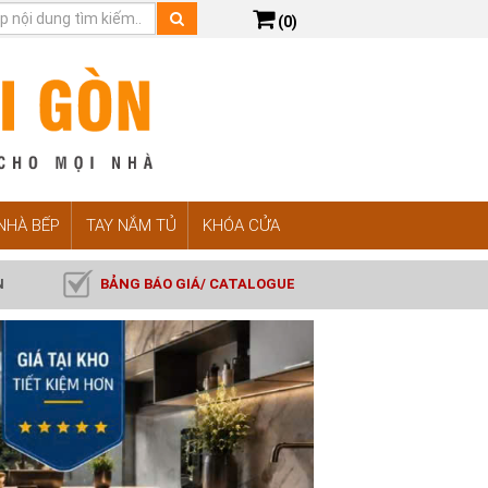
(0)
 NHÀ BẾP
TAY NẮM TỦ
KHÓA CỬA
N
BẢNG BÁO GIÁ/ CATALOGUE