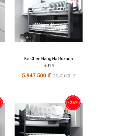
Kệ Chén Nâng Hạ Roxana
R014
5.947.500 đ
7.930.000 đ
%
-25%