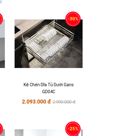
%
-30%
Kệ Chén Dĩa Tủ Dưới Garis
GD04C
2.093.000 đ
2.990.000 đ
%
-25%