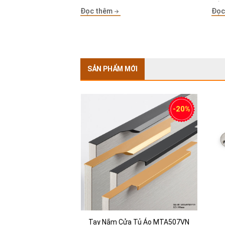
riêng phù hợp với từng không gian
kế 
Đọc thêm
Đọc
bếp khác nhau, hay thuận tiện cho
tho
anh em nhà thầu có thể đưa [...]
Cửa 
SẢN PHẨM MỚI
-20%
Tay Nắm Cửa Tủ Áo MTA507VN