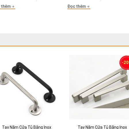
thật hài hòa mang đến cảm giác
sang trọng cho bếp khi lắp âm tr
 thêm
Đọc thêm
ải mái cho người dùng, Tay Nắm
mặt đá [...]
Tủ Đẹp là một phần [...]
-2
Tay Nắm Cửa Tủ Bằng Inox
Tay Nắm Cửa Tủ Bằng Inox