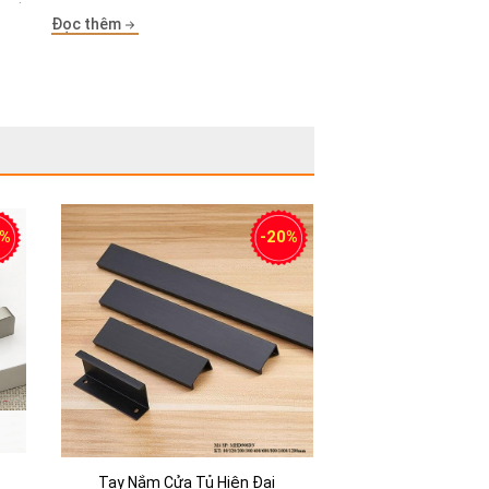
ên bề
[...]
Đọc thêm
0%
-20%
Tay Nắm Cửa Tủ Hiện Đại