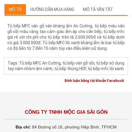
MÔ TẢ
HƯỚNG DẪN MUA HÀNG
MÔ TẢ VẮN TẮT
Tủ bếp MFC vân gỗ ván kháng ẩm An Cường, tủ bếp màu vân
gỗ sồi màu vàng tạo cảm giác ấm áp cho căn bếp, tủ bếp mfc
giá rẻ với chi phí cho tủ bếp trên là 2.600.000đ và tủ bếp dưới
có giá 3.000.000đ. Tủ bếp MFC lõi xanh kháng ẩm là loại tủ bếp
có độ bền từ 7 đến 15 năm tùy vào điều kiện sử dụng.
Tags:
Tủ bếp MFC An Cường
,
tủ bếp vân gỗ sồi
,
tủ bếp sử dụng
tay nắm nhôm âm cánh
,
tủ bếp thùng HDF
,
tủ bếp mfc lõi xanh
Bình luận bằng tài khoản Facebook
CÔNG TY TNHH MỘC GIA SÀI GÒN
Địa chỉ:
84 Đường số 16, phường Hiệp Bình, TP.HCM