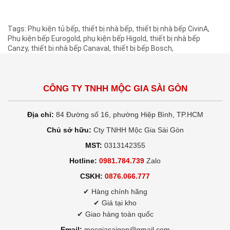
Tags:
Phụ kiện tủ bếp
,
thiết bị nhà bếp
,
thiết bị nhà bếp CivinA
,
Phụ kiện bếp Eurogold
,
phụ kiện bếp Higold
,
thiết bị nhà bếp
Canzy
,
thiết bị nhà bếp Canaval
,
thiết bị bếp Bosch
,
CÔNG TY TNHH MỘC GIA SÀI GÒN
Địa chỉ:
84 Đường số 16, phường Hiệp Bình, TP.HCM
Chủ sở hữu:
Cty TNHH Mộc Gia Sài Gòn
MST:
0313142355
Hotline:
0981.784.739
Zalo
CSKH:
0876.066.777
✔ Hàng chính hãng
✔ Giá tại kho
✔ Giao hàng toàn quốc
Email:
mocgiasaigon@gmail.com