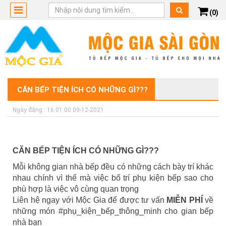
(0)
CĂN BẾP TIỆN ÍCH CÓ NHỮNG GÌ???
Ngày đăng : 16:01:00 09-12-2021
CĂN BẾP TIỆN ÍCH CÓ NHỮNG GÌ???
Mỗi không gian nhà bếp đều có những cách bày trí khác
nhau chính vì thế mà việc bố trí phụ kiện bếp sao cho
phù hợp là việc vô cùng quan trọng
Liên hệ ngay với Mộc Gia để được tư vấn
MIỄN PHÍ
về
những món #phụ_kiện_bếp_thông_minh cho gian bếp
nhà bạn