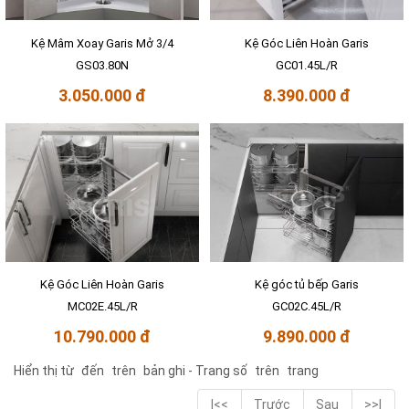
Kệ Mâm Xoay Garis Mở 3/4
Kệ Góc Liên Hoàn Garis
GS03.80N
GC01.45L/R
3.050.000 đ
8.390.000 đ
Kệ Góc Liên Hoàn Garis
Kệ góc tủ bếp Garis
MC02E.45L/R
GC02C.45L/R
10.790.000 đ
9.890.000 đ
Hiển thị từ
đến
trên
bản ghi - Trang số
trên
trang
|<<
Trước
Sau
>>|