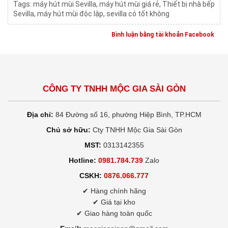
Tags:
máy hút mùi Sevilla
,
máy hút mùi giá rẻ
,
Thiết bị nhà bếp
Sevilla
,
máy hút mùi độc lập
,
sevilla có tốt không
Bình luận bằng tài khoản Facebook
CÔNG TY TNHH MỘC GIA SÀI GÒN
Địa chỉ:
84 Đường số 16, phường Hiệp Bình, TP.HCM
Chủ sở hữu:
Cty TNHH Mộc Gia Sài Gòn
MST:
0313142355
Hotline:
0981.784.739
Zalo
CSKH:
0876.066.777
✔ Hàng chính hãng
✔ Giá tại kho
✔ Giao hàng toàn quốc