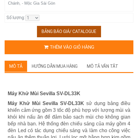
Chánh, - Mộc Gia Sài Gòn
Số lượng:
BẢNG BÁO GIÁ/ CATALOGUE
THÊM VÀO GIỎ HÀNG
MÔ TẢ
HƯỚNG DẪN MUA HÀNG
MÔ TẢ VẮN TẮT
Máy Khử Mùi Sevilla SV-DL33K
Máy Khử Mùi Sevilla SV-DL33K
sử dụng bảng điều
khiển cảm ứng gồm 3 tốc độ phù hợp với lượng mùi và
khói khi nấu ăn để đảm bảo sạch mùi cho không gian
bếp nhà bạn. Hệ thống đèn chiếu sáng của máy gồm 4
đèn Led có tác dụng chiếu sáng và làm cho công việc
nấu ăn thêm thuận lợi. Lưới lọc mỡ bằng hợp kim gồm