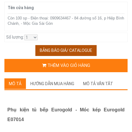
Tên cửa hàng
Còn 100 sp - Điện thoại: 0909634467 - 84 đường số 16, p Hiệp Bình
Chánh, - Mộc Gia Sài Gòn
Số lượng:
BẢNG BÁO GIÁ/ CATALOGUE
THÊM VÀO GIỎ HÀNG
MÔ TẢ
HƯỚNG DẪN MUA HÀNG
MÔ TẢ VẮN TẮT
Phụ kiện tủ bếp Eurogold -
Móc kép Eurogold
E07014