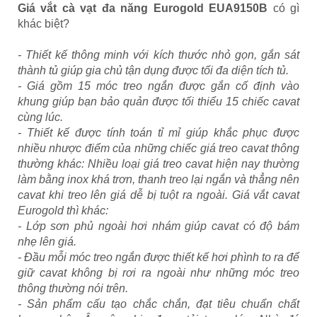
Giá vắt cà vạt đa năng Eurogold EUA9150B
có gì
khác biệt?
- Thiết kế thông minh với kích thước nhỏ gọn, gắn sát
thành tủ giúp gia chủ tận dụng được tối đa diện tích tủ.
- Giá gồm 15 móc treo ngắn được gắn cố định vào
khung giúp bạn bảo quản được tối thiểu 15 chiếc cavat
cùng lúc.
- Thiết kế được tính toán tỉ mỉ giúp khắc phục được
nhiều nhược điểm của những chiếc giá treo cavat thông
thường khác: Nhiều loại giá treo cavat hiện nay thường
làm bằng inox khá trơn, thanh treo lại ngắn và thẳng nên
cavat khi treo lên giá dễ bị tuột ra ngoài. Giá vắt cavat
Eurogold thì khác:
- Lớp sơn phủ ngoài hơi nhám giúp cavat có độ bám
nhẹ lên giá.
- Đầu mỗi móc treo ngắn được thiết kế hơi phình to ra để
giữ cavat không bị rơi ra ngoài như những móc treo
thông thường nói trên.
- Sản phẩm cấu tạo chắc chắn, đạt tiêu chuẩn chất