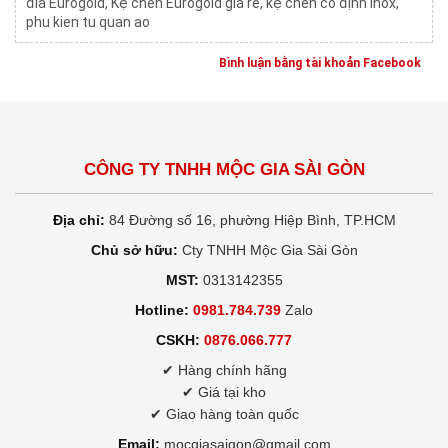
đĩa Eurogold
,
Kệ chén Eurogold giá rẻ
,
kệ chén cố định inox
,
phu kien tu quan ao
Bình luận bằng tài khoản Facebook
CÔNG TY TNHH MỘC GIA SÀI GÒN
Địa chỉ:
84 Đường số 16, phường Hiệp Bình, TP.HCM
Chủ sở hữu:
Cty TNHH Mộc Gia Sài Gòn
MST:
0313142355
Hotline:
0981.784.739
Zalo
CSKH:
0876.066.777
✔ Hàng chính hãng
✔ Giá tại kho
✔ Giao hàng toàn quốc
Email:
mocgiasaigon@gmail.com