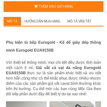
THÊM VÀO GIỎ HÀNG
MÔ TẢ
HƯỚNG DẪN MUA HÀNG
MÔ TẢ VẮN TẮT
Phụ kiện tủ bếp Eurogold -
Kệ để giày dép thông
minh Eurogold EUA9150B
Với thiết kế thông minh, mọi chi tiết đều được tính toán
một cách tỉ mỉ,
Giá vắt cà vạt đa năng Eurogold
EUA9150B
thực sự là sản phẩm khác biệt và ưu việt
hơn hẳn cũng như có thể khắc phục được nhiều nhược
điểm của các sản phẩm giá vắt cavat bình thường khác
trên thị trường. Cụ thể mời các bạn cùng Mộc Gia theo
dõi tiếp phần dưới đây để biết lý do tại sao nhé!