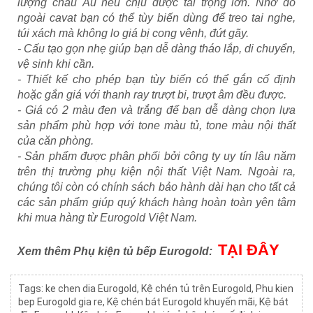
lượng châu Âu nêu chịu được tải trọng lớn. Nhờ đó
ngoài cavat bạn có thể tùy biến dùng để treo tai nghe,
túi xách mà không lo giá bị cong vênh, đứt gãy.
- Cấu tạo gọn nhẹ giúp bạn dễ dàng tháo lắp, di chuyển,
vệ sinh khi cần.
- Thiết kế cho phép bạn tùy biến có thể gắn cố định
hoặc gắn giá với thanh ray trượt bi, trượt âm đều được.
- Giá có 2 màu đen và trắng để bạn dễ dàng chọn lựa
sản phẩm phù hợp với tone màu tủ, tone màu nội thất
của căn phòng.
- Sản phẩm được phân phối bởi công ty uy tín lâu năm
trên thị trường phụ kiện nội thất Việt Nam. Ngoài ra,
chúng tôi còn có chính sách bảo hành dài hạn cho tất cả
các sản phẩm giúp quý khách hàng hoàn toàn yên tâm
khi mua hàng từ Eurogold Việt Nam.
TẠI ĐÂY
Xem thêm Phụ kiện tủ bếp Eurogold:
Tags:
ke chen dia Eurogold
,
Kệ chén tủ trên Eurogold
,
Phu kien
bep Eurogold gia re
,
Kệ chén bát Eurogold khuyến mãi
,
Kệ bát