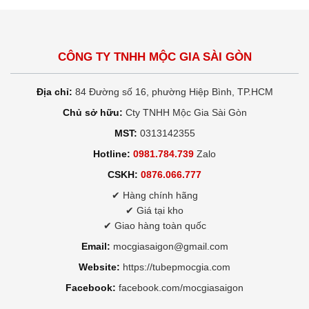
CÔNG TY TNHH MỘC GIA SÀI GÒN
Địa chỉ:
84 Đường số 16, phường Hiệp Bình, TP.HCM
Chủ sở hữu:
Cty TNHH Mộc Gia Sài Gòn
MST:
0313142355
Hotline:
0981.784.739
Zalo
CSKH:
0876.066.777
✔ Hàng chính hãng
✔ Giá tại kho
✔ Giao hàng toàn quốc
Email:
mocgiasaigon@gmail.com
Website:
https://tubepmocgia.com
Facebook:
facebook.com/mocgiasaigon