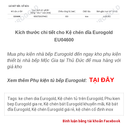
Kích thước chi tiết cho Kệ chén dĩa Eurogold
EU04600
Mua phụ kiện nhà bếp Eurogold đến ngay kho phụ kiện
thiết bị nhà bếp Mộc Gia tại Thủ Đức để mua hàng với
giá kho
TẠI ĐÂY
Xem thêm Phụ kiện tủ bếp Eurogold:
Tags:
ke chen dia Eurogold
,
Kệ chén tủ trên Eurogold
,
Phu kien
bep Eurogold gia re
,
Kệ chén bát Eurogold khuyến mãi
,
Kệ bát
đĩa Eurogold
,
Kệ chén Eurogold giá rẻ
,
kệ chén cố định inox
Bình luận bằng tài khoản Facebook