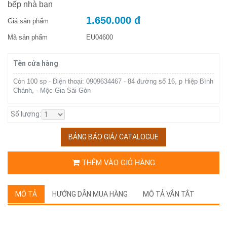
bếp nhà bạn
1.650.000 đ
Giá sản phẩm
Mã sản phẩm
EU04600
Tên cửa hàng
Còn 100 sp - Điện thoại: 0909634467 - 84 đường số 16, p Hiệp Bình
Chánh, - Mộc Gia Sài Gòn
Số lượng:
BẢNG BÁO GIÁ/ CATALOGUE
THÊM VÀO GIỎ HÀNG
MÔ TẢ
HƯỚNG DẪN MUA HÀNG
MÔ TẢ VẮN TẮT