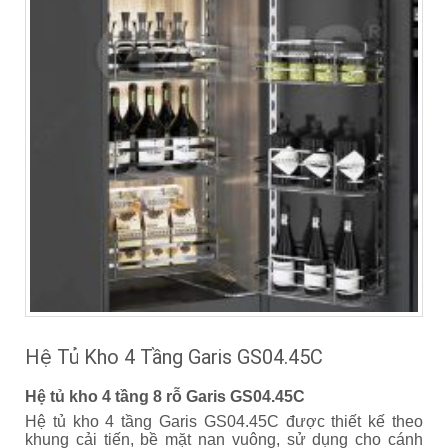
Hệ Tủ Kho 4 Tầng Garis GS04.45C
Hệ tủ kho 4 tầng 8 rỗ Garis GS04.45C
Hệ tủ kho 4 tầng Garis GS04.45C được thiết kế theo
khung cải tiến, bề mặt nan vuông, sử dụng cho cánh