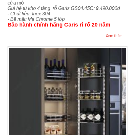
cửa mở
Giá hệ tủ kho 4 tầng rỗ Garis GS04.45C: 9.490.000đ
- Chất liệu: Inox 304
- Bề mặt: Mạ Chrome 5 lớp
Bảo hành chính hãng Garis rỉ rổ 20 năm
Xem thêm...