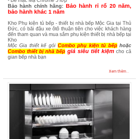
- Bề mặt: Mạ Chrome 5 lớp
Bảo hành rỉ rổ 20 năm,
Bảo hành chính hãng:
bảo hành khác 1 năm
Kho Phụ kiện tủ bếp - thiết bị nhà bếp Mộc Gia tại Thủ
Đức, có bãi đậu xe ôtô thuận tiện cho việc khách hàng
đến tham quan và mua sắm phụ kiện thiết bị nhà bếp tại
Kho
Mộc Gia thiết kế gói
Combo phụ kiện tủ bếp
hoặc
giá siêu tiết kiệm
Combo thiết bị nhà bếp
cho cả
gian bếp nhà bạn
Xem thêm...