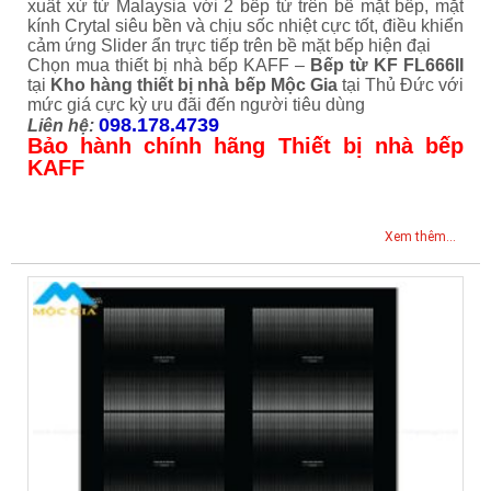
xuất xứ từ Malaysia với 2 bếp từ trên bề mặt bếp, mặt
kính Crytal siêu bền và chịu sốc nhiệt cực tốt, điều khiển
cảm ứng Slider ẩn trực tiếp trên bề mặt bếp hiện đại
Chọn mua thiết bị nhà bếp KAFF –
Bếp từ KF FL666II
tại
Kho hàng thiết bị nhà bếp Mộc Gia
tại Thủ Đức với
mức giá cực kỳ ưu đãi đến người tiêu dùng
098.178.4739
Liên hệ:
Bảo hành chính hãng Thiết bị nhà bếp
KAFF
Xem thêm...