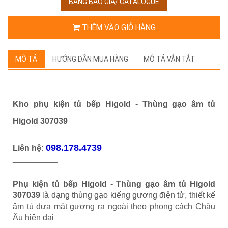
BẢNG BÁO GIÁ/ CATALOGUE
THÊM VÀO GIỎ HÀNG
MÔ TẢ
HƯỚNG DẪN MUA HÀNG
MÔ TẢ VẮN TẮT
Kho phụ kiện tủ bếp Higold - Thùng gạo âm tủ
Higold 307039
___________
098.178.4739
Liên hệ:
___________
Phụ kiện tủ bếp Higold -
Thùng gạo âm tủ Higold
307039
là dạng thùng gạo kiếng gương điện tử, thiết kế
âm tủ đưa mặt gương ra ngoài theo phong cách Châu
Âu hiện đại