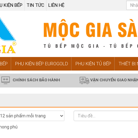
Ụ KIỆN BẾP
TIN TỨC
LIÊN HỆ
BẾP
PHỤ KIỆN BẾP EUROGOLD
PHỤ KIỆN TỦ BẾP
THIẾT BỊ
CHÍNH SÁCH BẢO HÀNH
VẬN CHUYỂN GIAO NHẬ
phong phú