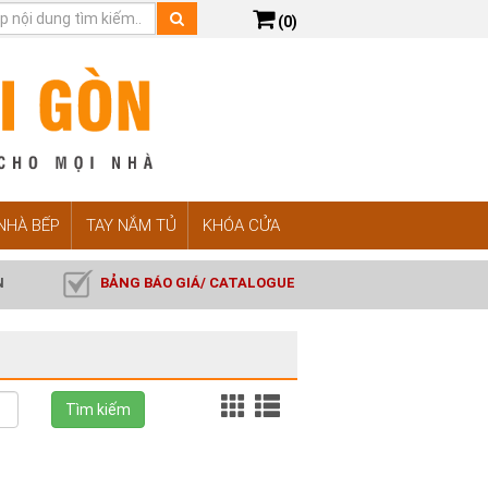
(0)
 NHÀ BẾP
TAY NẮM TỦ
KHÓA CỬA
N
BẢNG BÁO GIÁ/ CATALOGUE
Tìm kiếm