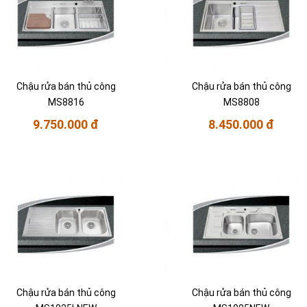
Chậu rửa bán thủ công
Chậu rửa bán thủ công
MS8816
MS8808
9.750.000 đ
8.450.000 đ
Chậu rửa bán thủ công
Chậu rửa bán thủ công