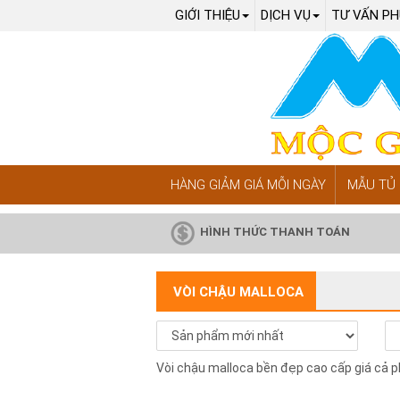
GIỚI THIỆU
DỊCH VỤ
TƯ VẤN PH
HÀNG GIẢM GIÁ MỖI NGÀY
MẪU TỦ 
HÌNH THỨC THANH TOÁN
VÒI CHẬU MALLOCA
Vòi chậu malloca bền đẹp cao cấp giá cả 