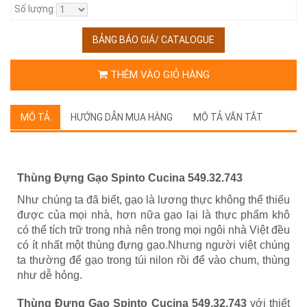
Số lượng:
BẢNG BÁO GIÁ/ CATALOGUE
THÊM VÀO GIỎ HÀNG
MÔ TẢ
HƯỚNG DẪN MUA HÀNG
MÔ TẢ VẮN TẮT
Thùng Đựng Gạo Spinto Cucina 549.32.743
Như chúng ta đã biết, gạo là lương thực không thể thiếu
được của mọi nhà, hơn nữa gạo lại là thực phẩm khô
có thể tích trữ trong nhà nên trong mọi ngôi nhà Việt đều
có ít nhất một thùng đựng gạo.Nhưng người việt chúng
ta thường để gạo trong túi nilon rồi để vào chum, thùng
như dễ hỏng.
Thùng Đựng Gạo Spinto Cucina 549.32.743
với thiết