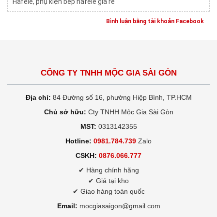
Hafele
,
phụ kiện bếp hafele giá rẻ
Bình luận bằng tài khoản Facebook
CÔNG TY TNHH MỘC GIA SÀI GÒN
Địa chỉ:
84 Đường số 16, phường Hiệp Bình, TP.HCM
Chủ sở hữu:
Cty TNHH Mộc Gia Sài Gòn
MST:
0313142355
Hotline:
0981.784.739
Zalo
CSKH:
0876.066.777
✔ Hàng chính hãng
✔ Giá tại kho
✔ Giao hàng toàn quốc
Email:
mocgiasaigon@gmail.com