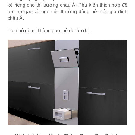
kế riêng cho thị trường châu Á: Phụ kiện thích hợp để
lưu trữ gạo và ngũ cốc thường dùng bởi các gia đình
châu Á.
Trọn bộ gồm: Thùng gạo, bộ ốc lắp đặt.