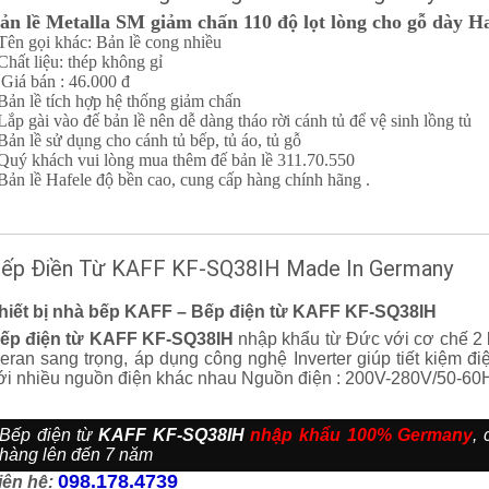
ản lề Metalla SM giảm chấn 110 độ lọt lòng cho gỗ dày H
 Tên gọi khác: Bản lề cong nhiều
 Chất liệu: thép không gỉ
 Giá bán : 46.000 đ
 Bản lề tích hợp hệ thống giảm chấn
 Lắp gài vào đế bản lề nên dễ dàng tháo rời cánh tủ để vệ sinh lồng tủ
 Bản lề sử dụng cho cánh tủ bếp, tủ áo, tủ gỗ
 Quý khách vui lòng mua thêm đế bản lề 311.70.550
 Bản lề Hafele độ bền cao, cung cấp hàng chính hãng .
ếp Điền Từ KAFF KF-SQ38IH Made In Germany
hiết bị nhà bếp KAFF – Bếp điện từ KAFF KF-SQ38IH
ếp điện từ KAFF KF-SQ38IH
nhập khẩu từ Đức với cơ chế 2 b
eran sang trọng, áp dụng công nghệ Inverter giúp tiết kiệm 
ới nhiều nguồn điện khác nhau Nguồn điện : 200V-280V/50-60
Bếp điện từ
KAFF KF-SQ38IH
nhập khẩu 100% Germany
,
hàng lên đến 7 năm
098.178.4739
iên hệ: