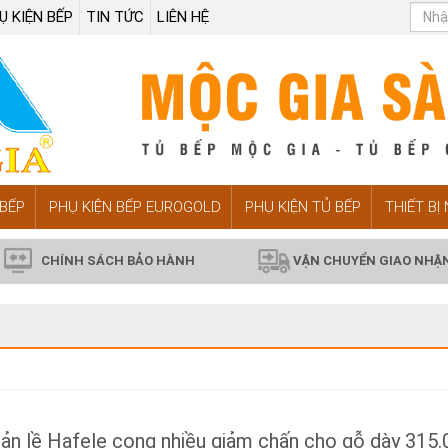
Ụ KIỆN BẾP
TIN TỨC
LIÊN HỆ
BẾP
PHỤ KIỆN BẾP EUROGOLD
PHỤ KIỆN TỦ BẾP
THIẾT BỊ
CHÍNH SÁCH BẢO HÀNH
VẬN CHUYỂN GIAO NHẬ
ản lề Hafele cong nhiều giảm chấn cho gỗ dày 315.