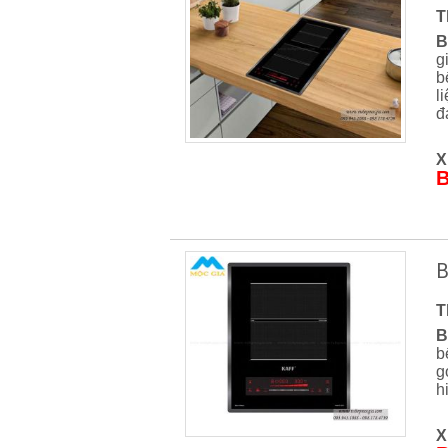
T
B
g
b
l
đ
X
B
B
T
B
b
g
h
X