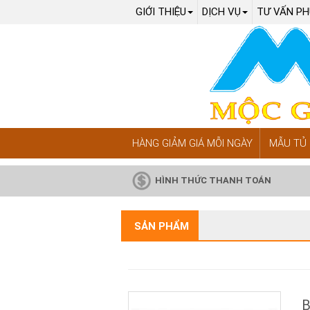
GIỚI THIỆU
DỊCH VỤ
TƯ VẤN PH
HÀNG GIẢM GIÁ MỖI NGÀY
MẪU TỦ 
HÌNH THỨC THANH TOÁN
SẢN PHẨM
B