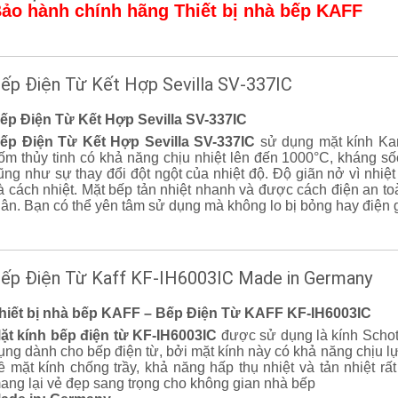
ảo hành chính hãng Thiết bị nhà bếp KAFF
ếp Điện Từ Kết Hợp Sevilla SV-337IC
ếp Điện Từ Kết Hợp Sevilla SV-337IC
ếp Điện Từ Kết Hợp Sevilla SV-337IC
sử dụng mặt kính Kan
ốm thủy tinh có khả năng chịu nhiệt lên đến 1000°C, kháng số
ũng như sự thay đổi đột ngột của nhiệt độ. Độ giãn nở vì nhiệ
à cách nhiệt. Mặt bếp tản nhiệt nhanh và được cách điện an toà
hân. Bạn có thể yên tâm sử dụng mà không lo bị bỏng hay điện g
ếp Điện Từ Kaff KF-IH6003IC Made in Germany
hiết bị nhà bếp KAFF – Bếp Điện Từ KAFF KF-IH6003IC
ặt kính bếp điện từ KF-IH6003IC
được sử dụng là kính Schot
ụng dành cho bếp điện từ, bởi mặt kính này có khả năng chịu lự
ề mặt kính chống trầy, khả năng hấp thụ nhiệt và tản nhiệt r
ang lại vẻ đẹp sang trọng cho không gian nhà bếp