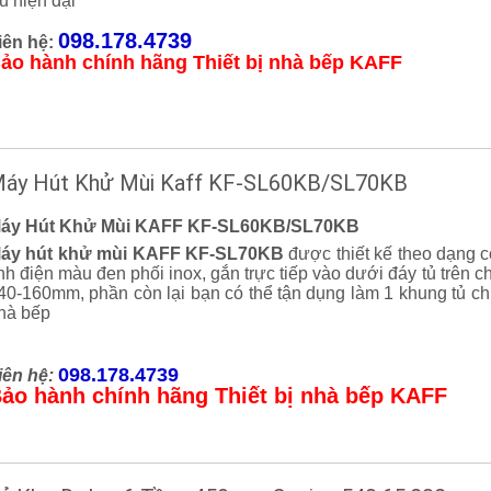
u hiện đại
098.178.4739
iên hệ:
ảo hành chính hãng Thiết bị nhà bếp KAFF
áy Hút Khử Mùi Kaff KF-SL60KB/SL70KB
áy Hút Khử Mùi KAFF KF-SL60KB/SL70KB
áy hút khử mùi KAFF KF-SL70KB
được thiết kế theo dạng 
ĩnh điện màu đen phối inox, gắn trực tiếp vào dưới đáy tủ trên 
40-160mm, phần còn lại bạn có thể tận dụng làm 1 khung tủ chứ
hà bếp
098.178.4739
iên hệ:
ảo hành chính hãng Thiết bị nhà bếp KAFF