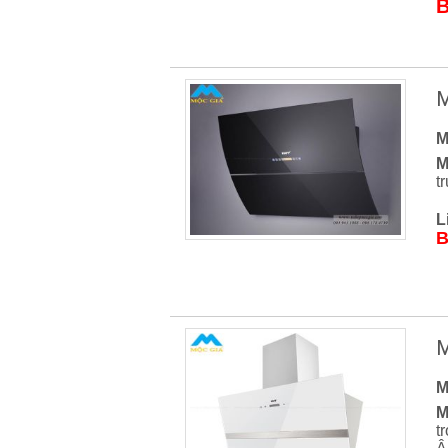
B
M
M
M
t
L
B
M
M
M
t