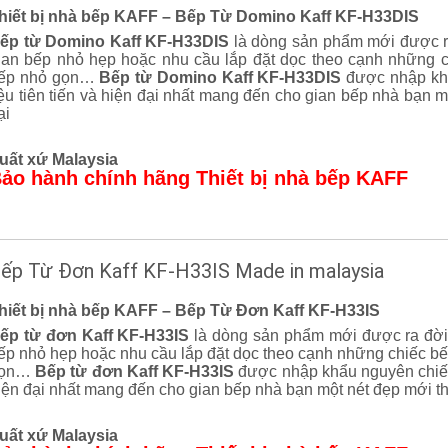
hiết bị nhà bếp KAFF – Bếp Từ Domino Kaff KF-H33DIS
ếp từ Domino Kaff KF-H33DIS
là dòng sản phẩm mới được ra
ian bếp nhỏ hẹp hoặc nhu cầu lắp đặt dọc theo cạnh những c
ếp nhỏ gọn…
Bếp từ Domino Kaff KF-H33DIS
được nhập khẩ
iệu tiên tiến và hiện đại nhất mang đến cho gian bếp nhà bạn 
ại
uất xứ Malaysia
ảo hành chính hãng Thiết bị nhà bếp KAFF
ếp Từ Đơn Kaff KF-H33IS Made in malaysia
hiết bị nhà bếp KAFF – Bếp Từ Đơn Kaff KF-H33IS
ếp từ đơn Kaff KF-H33IS
là dòng sản phẩm mới được ra đời 
ếp nhỏ hẹp hoặc nhu cầu lắp đặt dọc theo cạnh những chiếc bế
ọn…
Bếp từ đơn Kaff KF-H33IS
được nhập khẩu nguyên chiếc 
iện đại nhất mang đến cho gian bếp nhà bạn một nét đẹp mới t
uất xứ Malaysia