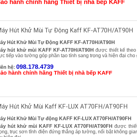
ảo hành chính hãng Thiết bị nhà bếp KAFF
áy Hút Khử Mùi Tự Động Kaff KF-AT70H/AT90H
áy Hút Khử Mùi Tự Động KAFF KF-AT70H/AT90H
áy hút khử mùi KAFF KF-
AT70H/AT90H
được thiết kế theo
rực tiếp vào tường góp phần tạo tính sang trọng và hiện đại cho
098.178.4739
iên hệ:
ảo hành chính hãng Thiết bị nhà bếp KAFF
áy Hút Khử Mùi Kaff KF-LUX AT70FH/AT90FH
áy Hút Khử Mùi Tự động KAFF KF-LUX AT70FH/AT90FH
áy hút khử mùi KAFF KF-LUX AT70FH/AT90FH
được thiết
rọng, trục sơn tĩnh điện đứng thẳng áp tường, nổi bật không g