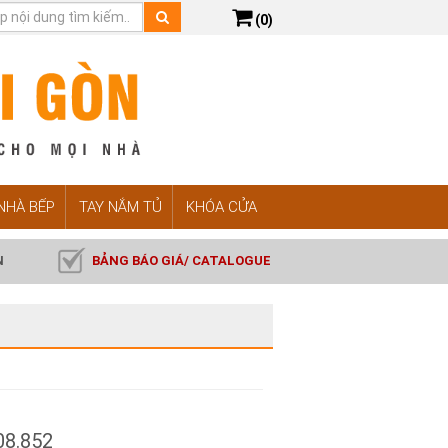
(0)
 NHÀ BẾP
TAY NẮM TỦ
KHÓA CỬA
N
BẢNG BÁO GIÁ/ CATALOGUE
08.852