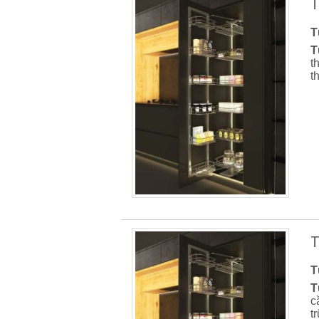
T
T
T
t
t
T
T
T
c
t