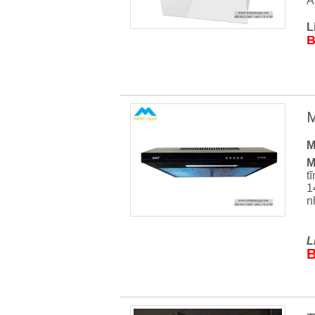
Â
L
B
M
M
M
t
1
n
L
B