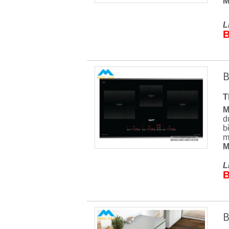
M
L
B
B
T
M
d
b
m
M
L
B
B