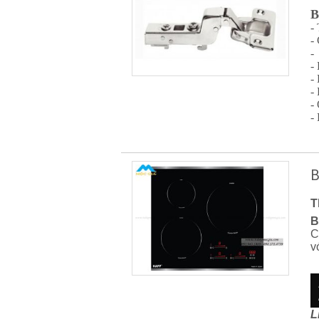
B
-
-
-
-
-
-
-
-
B
T
B
C
v
L