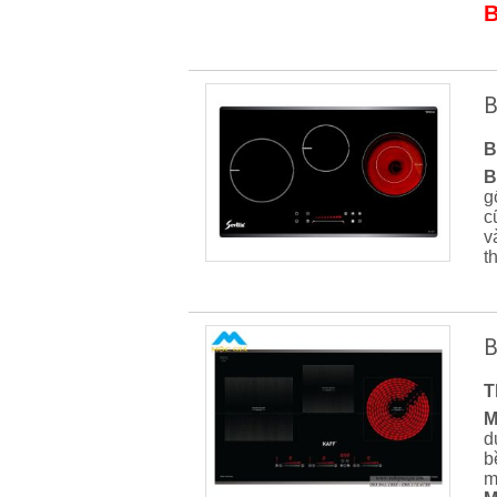
B
B
B
B
g
c
v
t
B
T
M
d
b
m