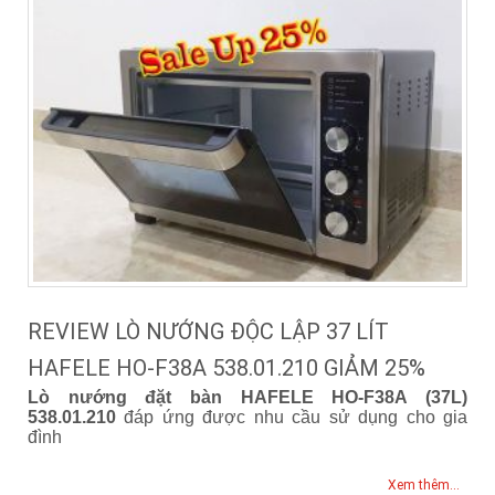
REVIEW LÒ NƯỚNG ĐỘC LẬP 37 LÍT
HAFELE HO-F38A 538.01.210 GIẢM 25%
Lò nướng đặt bàn HAFELE HO-F38A (37L)
538.01.210
đáp ứng được nhu cầu sử dụng cho gia
đình
Xem thêm...