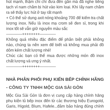
hút mạnh, thậm chí chỉ đưa đến gần mà đã nghe tiếng
tạch vì nam châm bị hút vào kim loại. Khi lấy nam châm
ra sẽ thấy lực hút ở tay rất mạnh
+ Có thể sử dụng axit nóng khoảng 700 để kiểm tra chất
lượng inox. Nếu là inox mạ crom sẽ đen sì, trong khi
inox tốt sẽ vẫn giữ nguyên màu sắc
-------------++++++++-------------
Không quá nhiều đặc điểm để phân biệt phải không
nào, chúng ta nên xem để biết và không mua phải đồ
dỏm kém chất lượng nhé!
Chúc các bạn có thể mua được những món đồ inox
chất lượng và ưng ý nhất.
-------------++++++++-------------
NHÀ PHÂN PHỐI PHỤ KIẾN BẾP CHÍNH HÃNG
-
CÔNG TY TNHH MỘC GIA SÀI GÒN
Mộc Gia Sài Gòn là đơn vị cung cấp hàng chính hãng
phụ kiện tủ bếp inox đến từ các thương hiệu Eurogold,
Garis, Higold, Blum, Hafele...đảm bảo hàng đúng chính