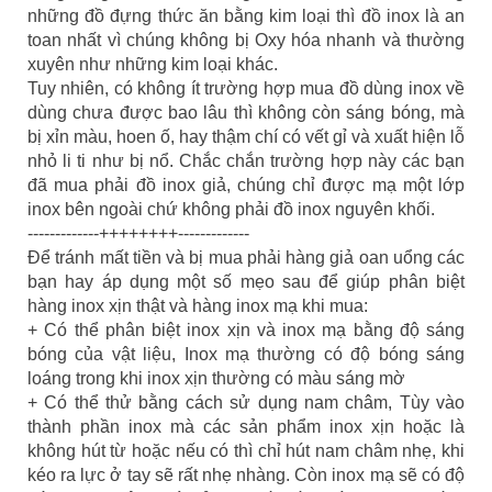
những đồ đựng thức ăn bằng kim loại thì đồ inox là an
toan nhất vì chúng không bị Oxy hóa nhanh và thường
xuyên như những kim loại khác.
Tuy nhiên, có không ít trường hợp mua đồ dùng inox về
dùng chưa được bao lâu thì không còn sáng bóng,
mà
bị xỉn màu, hoen ố, hay thậm chí có vết gỉ và xuất hiện lỗ
nhỏ li ti như bị nổ. Chắc chắn trường hợp này các bạn
đã mua phải đồ inox giả, chúng chỉ được mạ một lớp
inox bên ngoài chứ không phải đồ inox nguyên khối.
-------------++++++++-------------
Để tránh mất tiền và bị mua phải hàng giả oan uổng các
bạn hay áp dụng một số mẹo sau để giúp phân biệt
hàng inox xịn thật và hàng inox mạ khi mua:
+ Có thể phân biệt inox xịn và inox mạ bằng độ sáng
bóng của vật liệu, Inox mạ thường có độ bóng sáng
loáng trong khi inox xịn thường có màu sáng mờ
+ Có thể thử bằng cách sử dụng nam châm, Tùy vào
thành phần inox mà các sản phẩm inox xịn hoặc là
không hút từ hoặc nếu có thì chỉ hút nam châm nhẹ, khi
kéo ra lực ở tay sẽ rất nhẹ nhàng. Còn inox mạ sẽ có độ