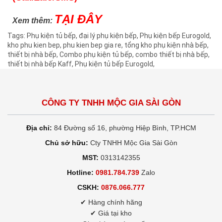
TẠI ĐÂY
Xem thêm:
Tags:
Phụ kiện tủ bếp
,
đại lý phụ kiện bếp
,
Phụ kiện bếp Eurogold
,
kho phu kien bep
,
phu kien bep gia re
,
tổng kho phụ kiện nhà bếp
,
thiết bị nhà bếp
,
Combo phụ kiện tủ bếp
,
combo thiết bị nhà bếp
,
thiết bị nhà bếp Kaff
,
Phụ kiện tủ bếp Eurogold
,
CÔNG TY TNHH MỘC GIA SÀI GÒN
Địa chỉ:
84 Đường số 16, phường Hiệp Bình, TP.HCM
Chủ sở hữu:
Cty TNHH Mộc Gia Sài Gòn
MST:
0313142355
Hotline:
0981.784.739
Zalo
CSKH:
0876.066.777
✔ Hàng chính hãng
✔ Giá tại kho