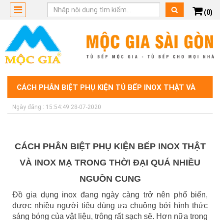
(0)
CÁCH PHÂN BIỆT PHỤ KIỆN TỦ BẾP INOX THẬT VÀ
Ngày đăng : 15:54:49 28-07-2020
INOX MẠ TRONG THỜI ĐẠI QUÁ NHIỀU NGUỒN CUNG
CÁCH PHÂN BIỆT PHỤ KIỆN BẾP INOX THẬT
VÀ INOX MẠ TRONG THỜI ĐẠI QUÁ NHIỀU
NGUỒN CUNG
Đồ gia dụng inox đang ngày càng trở nên phổ biến,
được nhiều người tiêu dùng ưa chuộng bởi hình thức
sáng bóng của vật liệu, trông rất sạch sẽ. Hơn nữa trong