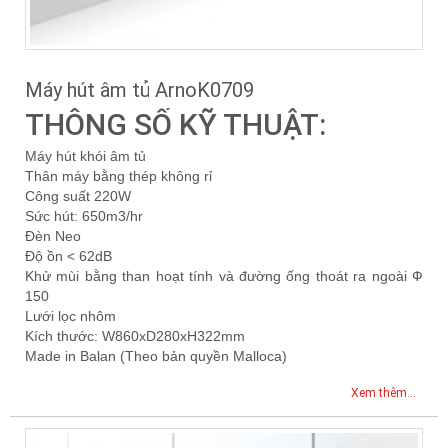
Máy hút âm tủ ArnoK0709
THÔNG SỐ KỸ THUẬT:
Máy hút khói âm tủ
Thân máy bằng thép không rỉ
Công suất 220W
Sức hút: 650m3/hr
Đèn Neo
Độ ồn < 62dB
Khử mùi bằng than hoạt tính và đường ống thoát ra ngoài Ф
150
Lưới lọc nhôm
Kích thước: W860xD280xH322mm
Made in Balan (Theo bản quyền Malloca)
Xem thêm...