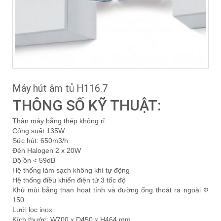
Máy hút âm tủ H116.7
THÔNG SỐ KỸ THUẬT:
Thân máy bằng thép không rỉ
Công suất 135W
Sức hút: 650m3/h
Đèn Halogen 2 x 20W
Độ ồn < 59dB
Hệ thống làm sạch không khí tự động
Hệ thống điều khiển điện tử 3 tốc độ
Khử mùi bằng than hoạt tính và đường ống thoát ra ngoài Ф
150
Lưới lọc inox
Kích thước: W700 x D450 x H464 mm