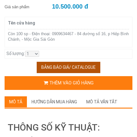
10.500.000 đ
Giá sản phẩm
Tên cửa hàng
Còn 100 sp - Điện thoại: 0909634467 - 84 đường số 16, p Hiệp Bình
Chánh, - Mộc Gia Sài Gòn
Số lượng:
BẢNG BÁO GIÁ/ CATALOGUE
THÊM VÀO GIỎ HÀNG
MÔ TẢ
HƯỚNG DẪN MUA HÀNG
MÔ TẢ VẮN TẮT
THÔNG SỐ KỸ THUẬT: