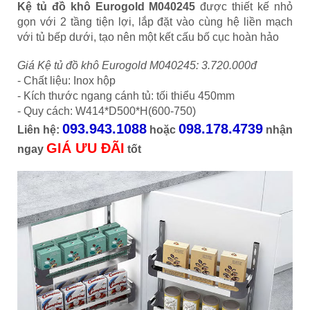
Kệ tủ đồ khô Eurogold M040245
được thiết kế nhỏ
gọn với 2 tầng tiện lợi, lắp đặt vào cùng hệ liền mạch
với tủ bếp dưới, tạo nên một kết cấu bố cục hoàn hảo
Giá Kệ tủ đồ khô Eurogold M040245: 3.720.000đ
- Chất liệu: Inox hộp
- Kích thước ngang cánh tủ: tối thiểu 450mm
- Quy cách: W414*D500*H(600-750)
093.943.1088
098.178.4739
Liên hệ:
hoặc
nhận
GIÁ ƯU ĐÃI
ngay
tốt