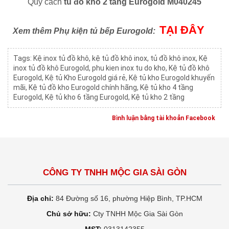
Quy cách
tủ đồ khô 2 tầng Eurogold M040245
TẠI ĐÂY
Xem thêm Phụ kiện tủ bếp Eurogold:
Tags:
Kệ inox tủ đồ khô
,
kệ tủ đồ khô inox
,
tủ đồ khô inox
,
Kệ
inox tủ đồ khô Eurogold
,
phu kien inox tu do kho
,
Kệ tủ đồ khô
Eurogold
,
Kệ tủ Kho Eurogold giá rẻ
,
Kệ tủ kho Eurogold khuyến
mãi
,
Kệ tủ đồ kho Eurogold chính hãng
,
Kệ tủ kho 4 tầng
Eurogold
,
Kệ tủ kho 6 tầng Eurogold
,
Kệ tủ kho 2 tầng
Bình luận bằng tài khoản Facebook
CÔNG TY TNHH MỘC GIA SÀI GÒN
Địa chỉ:
84 Đường số 16, phường Hiệp Bình, TP.HCM
Chủ sở hữu:
Cty TNHH Mộc Gia Sài Gòn
MST:
0313142355