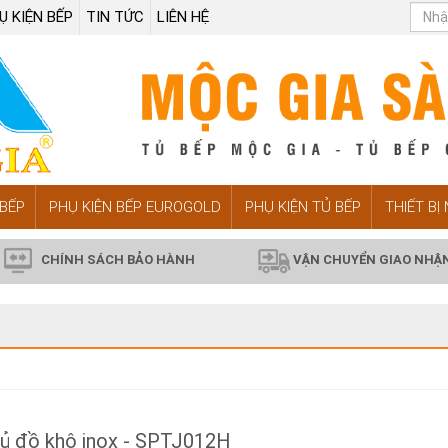
Ụ KIỆN BẾP
TIN TỨC
LIÊN HỆ
BẾP
PHỤ KIỆN BẾP EUROGOLD
PHỤ KIỆN TỦ BẾP
THIẾT BỊ
CHÍNH SÁCH BẢO HÀNH
VẬN CHUYỂN GIAO NHẬ
ủ đồ khô inox - SPTJ012H