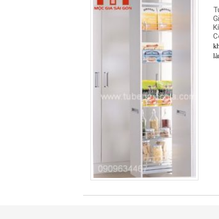
T
G
K
C
kh
là