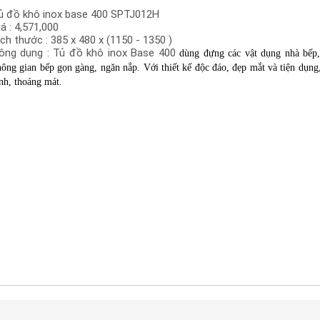
ủ đồ khô inox base 400 SPTJ012H
iá : 4,571,000
ích thước : 385 x 480 x (1150 - 1350 )
ông dụng : Tủ đồ khô inox Base 400
dùng đựng các vật dụng nhà bếp,
ông gian bếp gọn gàng, ngăn nắp. Với thiết kế độc đáo, đẹp mắt và tiện dụn
nh, thoáng mát.