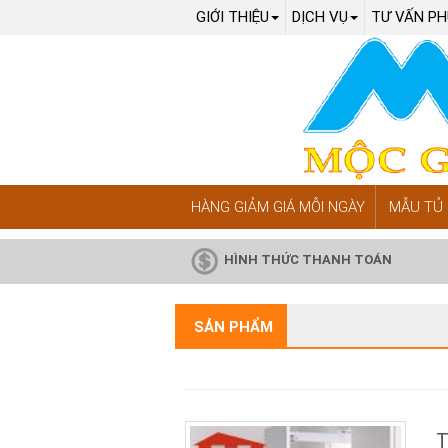
GIỚI THIỆU
DỊCH VỤ
TƯ VẤN PH
HÀNG GIẢM GIÁ MỖI NGÀY
MẪU TỦ 
HÌNH THỨC THANH TOÁN
SẢN PHẨM
T