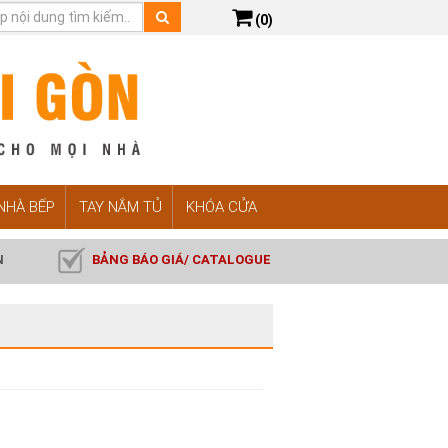
(0)
 NHÀ BẾP
TAY NẮM TỦ
KHÓA CỬA
N
BẢNG BÁO GIÁ/ CATALOGUE