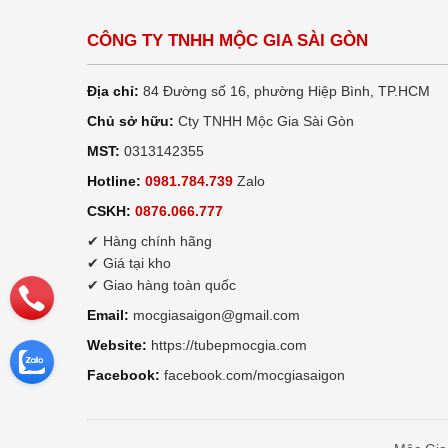
CÔNG TY TNHH MỘC GIA SÀI GÒN
Địa chỉ:
84 Đường số 16, phường Hiệp Bình, TP.HCM
Chủ sở hữu:
Cty TNHH Mộc Gia Sài Gòn
MST:
0313142355
Hotline:
0981.784.739
Zalo
CSKH:
0876.066.777
✔ Hàng chính hãng
✔ Giá tại kho
✔ Giao hàng toàn quốc
Email:
mocgiasaigon@gmail.com
Website:
https://tubepmocgia.com
Facebook:
facebook.com/mocgiasaigon