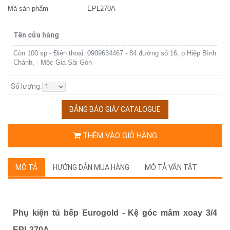
Mã sản phẩm
EPL270A
Tên cửa hàng
Còn 100 sp - Điện thoại: 0909634467 - 84 đường số 16, p Hiệp Bình
Chánh, - Mộc Gia Sài Gòn
Số lượng:
BẢNG BÁO GIÁ/ CATALOGUE
THÊM VÀO GIỎ HÀNG
MÔ TẢ
HƯỚNG DẪN MUA HÀNG
MÔ TẢ VẮN TẮT
Phụ kiện tủ bếp Eurogold - Kệ góc mâm xoay 3/4
EPL270A