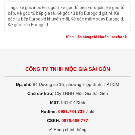
Tags:
ke goc inox Eurogold
,
kệ góc tủ bếp Eurogold
,
kệ góc tủ
bếp
,
Kệ góc tủ bếp giá rẻ
,
Kệ góc tủ bếp Eurogold giá rẻ
,
Kệ
góc tủ bếp Eurogold khuyến mãi
,
Kệ góc mâm xoay Eurogold
,
Kệ góc tròn Eurogold
Bình luận bằng tài khoản Facebook
CÔNG TY TNHH MỘC GIA SÀI GÒN
Địa chỉ:
84 Đường số 16, phường Hiệp Bình, TP.HCM
Chủ sở hữu:
Cty TNHH Mộc Gia Sài Gòn
MST:
0313142355
Hotline:
0981.784.739
Zalo
CSKH:
0876.066.777
✔ Hàng chính hãng