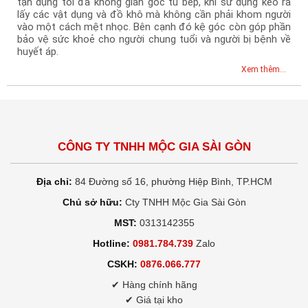
tận dụng tối đa không gian góc tủ bếp, khi sử dụng kéo ra
lấy các vật dụng và đồ khô mà không cần phải khom người
vào một cách mệt nhọc. Bên cạnh đó kệ góc còn góp phần
bảo vệ sức khoẻ cho người chung tuổi và người bị bệnh về
huyết áp.
Xem thêm...
CÔNG TY TNHH MỘC GIA SÀI GÒN
Địa chỉ:
84 Đường số 16, phường Hiệp Bình, TP.HCM
Chủ sở hữu:
Cty TNHH Mộc Gia Sài Gòn
MST:
0313142355
Hotline:
0981.784.739
Zalo
CSKH:
0876.066.777
✔ Hàng chính hãng
✔ Giá tại kho