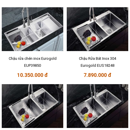
Chậu rửa chén inox Eurogold
Chậu Rửa Bát Inox 304
EUP39850
Eurogold EUS18248
10.350.000 đ
7.890.000 đ