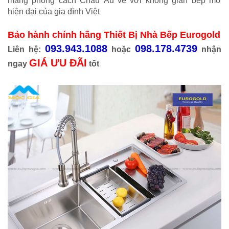
mang phong cách Châu Âu về với không gian bếp mở
hiện đại của gia đình Việt
Bảo hành chính hãng Thiết Bị Nhà Bếp Eurogold
093.943.1088
098.178.4739
Liên hệ:
hoặc
nhận
GIÁ ƯU ĐÃI
ngay
tốt