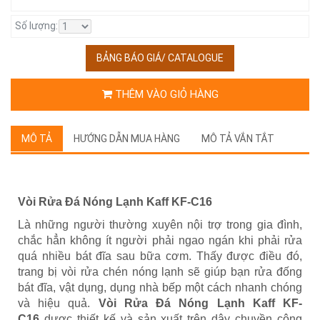
Số lượng:
BẢNG BÁO GIÁ/ CATALOGUE
THÊM VÀO GIỎ HÀNG
MÔ TẢ
HƯỚNG DẪN MUA HÀNG
MÔ TẢ VẮN TẮT
Vòi Rửa Đá Nóng Lạnh Kaff KF-C16
Là những người thường xuyên nội trợ trong gia đình,
chắc hẳn không ít người phải ngao ngán khi phải rửa
quá nhiều bát đĩa sau bữa cơm. Thấy được điều đó,
trang bị vòi rửa chén nóng lạnh sẽ giúp bạn rửa đống
bát đĩa, vật dụng, dụng nhà bếp một cách nhanh chóng
và hiệu quả.
Vòi Rửa Đá Nóng Lạnh Kaff KF-
C16
dược thiết kế và sản xuất trên dây chuyền công