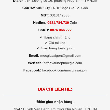
Địa chỉ:
84 Đường số 16, phường Hiệp Bình, TP.HCM
Chủ sở hữu:
Cty TNHH Mộc Gia Sài Gòn
MST:
0313142355
Hotline:
0981.784.739
Zalo
CSKH:
0876.066.777
✔ Hàng chính hãng
✔ Giá tại kho
✔ Giao hàng toàn quốc
Email:
mocgiasaigon@gmail.com
Website:
https://tubepmocgia.com
Facebook:
facebook.com/mocgiasaigon
ĐỊA CHỈ LIÊN HỆ:
Điểm giao nhận hàng:
73/47 Huỳnh Văn Bánh, Phường Phú Nhuận, TP.HCM