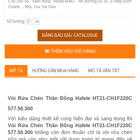
Còn 100 sp - Điện thoại: 0909634467 - 84 đường số 16, p Hiệp Bình
Chánh, - Mộc Gia Sài Gòn
Số lượng:
BẢNG BÁO GIÁ/ CATALOGUE
THÊM VÀO GIỎ HÀNG
MÔ TẢ
HƯỚNG DẪN MUA HÀNG
MÔ TẢ VẮN TẮT
Vòi Rửa Chén Thân Đồng Hafele HT21-CH1F220C
577.56.300
Với kiểu dáng thiết kế cong hiện đại và sang trọng thì
Vòi Rửa Chén Thân Đồng Hafele HT21-CH1F220C
577.56.300
không còn đơn thuần chỉ là vòi rửa chén
nữa mà còn như một vật dụng trang trí mang đến vẻ