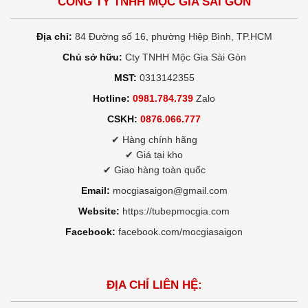
CÔNG TY TNHH MỘC GIA SÀI GÒN
Địa chỉ:
84 Đường số 16, phường Hiệp Bình, TP.HCM
Chủ sở hữu:
Cty TNHH Mộc Gia Sài Gòn
MST:
0313142355
Hotline:
0981.784.739
Zalo
CSKH:
0876.066.777
✔ Hàng chính hãng
✔ Giá tại kho
✔ Giao hàng toàn quốc
Email:
mocgiasaigon@gmail.com
Website:
https://tubepmocgia.com
Facebook:
facebook.com/mocgiasaigon
ĐỊA CHỈ LIÊN HỆ: