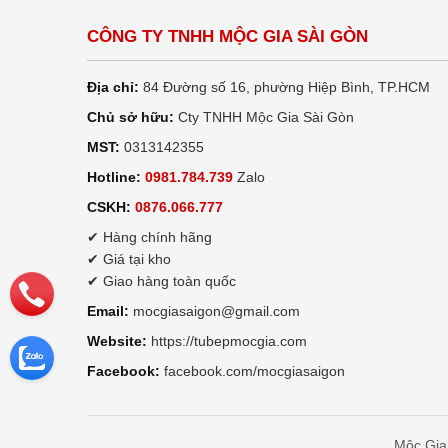
CÔNG TY TNHH MỘC GIA SÀI GÒN
Địa chỉ:
84 Đường số 16, phường Hiệp Bình, TP.HCM
Chủ sở hữu:
Cty TNHH Mộc Gia Sài Gòn
MST:
0313142355
Hotline:
0981.784.739
Zalo
CSKH:
0876.066.777
✔ Hàng chính hãng
✔ Giá tại kho
✔ Giao hàng toàn quốc
Email:
mocgiasaigon@gmail.com
Website:
https://tubepmocgia.com
Facebook:
facebook.com/mocgiasaigon
Mộc Gia 