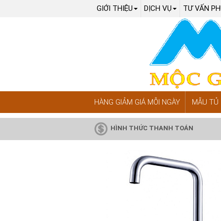
GIỚI THIỆU
DỊCH VỤ
TƯ VẤN PH
HÀNG GIẢM GIÁ MỖI NGÀY
MẪU TỦ 
HÌNH THỨC THANH TOÁN