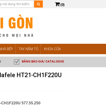
(0)
 NHÀ BẾP
TAY NẮM TỦ
KHÓA CỬA
N
BẢNG BÁO GIÁ/ CATALOGUE
g Hafele HT21-CH1F220U
1-CH1F220U 577.55.250