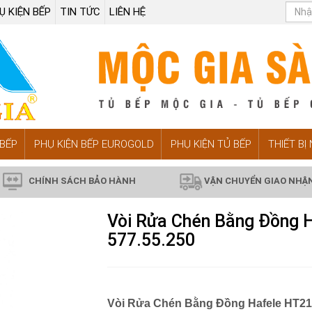
Ụ KIỆN BẾP
TIN TỨC
LIÊN HỆ
BẾP
PHỤ KIỆN BẾP EUROGOLD
PHỤ KIỆN TỦ BẾP
THIẾT BỊ
CHÍNH SÁCH BẢO HÀNH
VẬN CHUYỂN GIAO NHẬ
Vòi Rửa Chén Bằng Đồn
577.55.250
Vòi Rửa Chén Bằng Đồng Hafele HT2