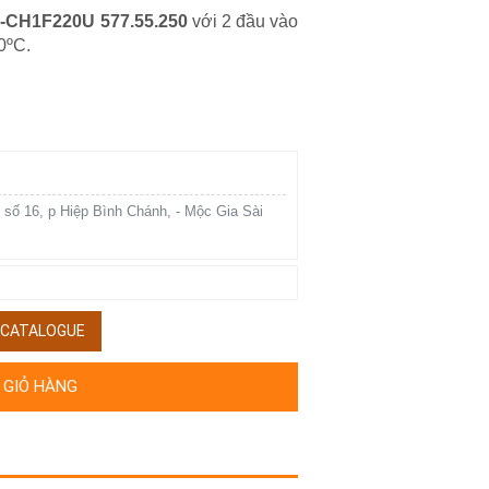
1-CH1F220U 577.55.250
với 2 đầu vào
0ºC.
 số 16, p Hiệp Bình Chánh, - Mộc Gia Sài
/ CATALOGUE
 GIỎ HÀNG