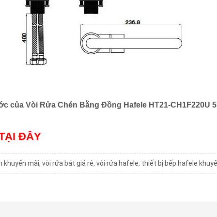
ớc của Vòi Rửa Chén Bằng Đồng Hafele HT21-CH1F220U 5
TẠI ĐÂY
én khuyến mãi
,
vòi rửa bát giá rẻ
,
vòi rửa hafele
,
thiết bị bếp hafele khuy