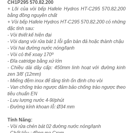
CH1P295 570.82.200
+ Lõi của vòi bếp Hafele Hydros HT-C295 570.82.200
bằng đồng nguyên chất
+ Vòi bếp Hafele Hydros HT-C295 570.82.200 có những
đặc tính sau:
- Vòi thiết kế hiện đại
- Vòi dạng vòi rửa bát 1 lỗi gắn bàn đá hoặc thành chậu
- Vòi hai đường nước nóng/lạnh
- Vòi có thể xoay 170º
- Đĩa catridge bằng xứ lớn
- Chiều dài dây cấp: 450mm linh hoạt với đường kinh
zen 3/8′ (12mm)
- Miếng đệm inox để tăng tính ổn định cho vòi
- Van chống trào ngược đảm bảo chống trào ngược theo
tiêu chuẩn EN
- Lưu lượng nước 4-9l/phút
- Đường kính khoan lỗ: Ø34 mm
Tính Năng:
- Vòi rửa chén bát 02 đường nước nóng/lạnh
- Chất liệu : đồng mạ Crom