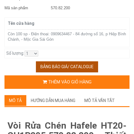
Mã sản phẩm
570.82.200
Tên cửa hàng
Còn 100 sp - Điện thoại: 0909634467 - 84 đường số 16, p Hiệp Bình
Chánh, - Mộc Gia Sài Gòn
Số lượng:
BẢNG BÁO GIÁ/ CATALOGUE
THÊM VÀO GIỎ HÀNG
MÔ TẢ
HƯỚNG DẪN MUA HÀNG
MÔ TẢ VẮN TẮT
Vòi Rửa Chén Hafele HT20-