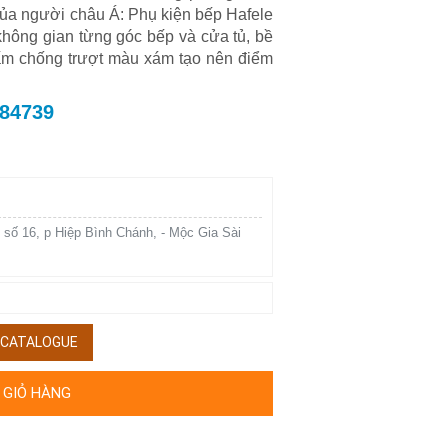
ủa người châu Á: Phụ kiện bếp Hafele
 không gian từng góc bếp và cửa tủ, bề
tấm chống trượt màu xám tạo nên điểm
784739
 số 16, p Hiệp Bình Chánh, - Mộc Gia Sài
/ CATALOGUE
 GIỎ HÀNG