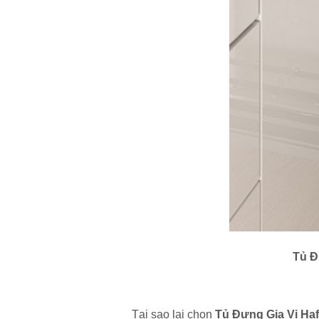
Tủ Đ
Tại sao lại chọn
Tủ Đựng Gia Vị Haf