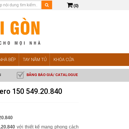
(0)
 NHÀ BẾP
TAY NẮM TỦ
KHÓA CỬA
N
BẢNG BÁO GIÁ/ CATALOGUE
ero 150 549.20.840
20.840
.20.840
với thiết kế mang phong cách