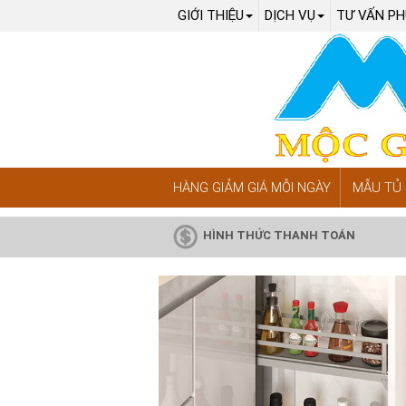
GIỚI THIỆU
DỊCH VỤ
TƯ VẤN PH
HÀNG GIẢM GIÁ MỖI NGÀY
MẪU TỦ 
HÌNH THỨC THANH TOÁN