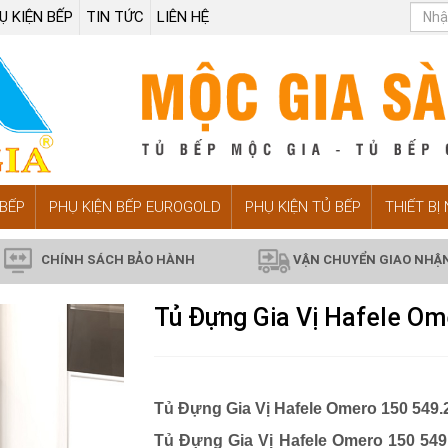
Ụ KIỆN BẾP
TIN TỨC
LIÊN HỆ
BẾP
PHỤ KIỆN BẾP EUROGOLD
PHỤ KIỆN TỦ BẾP
THIẾT BỊ
CHÍNH SÁCH BẢO HÀNH
VẬN CHUYỂN GIAO NHẬ
Tủ Đựng Gia Vị Hafele Om
Tủ Đựng Gia Vị Hafele Omero 150 549.
Tủ Đựng Gia Vị Hafele Omero 150 549