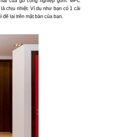
bề mặt của gỗ công nghiệp gồm: MFC
là chịu nhiệt. Ví dụ như bạn có 1 cái
 để lại trên mặt bàn của bạn.