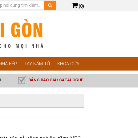
(0)
 NHÀ BẾP
TAY NẮM TỦ
KHÓA CỬA
N
BẢNG BÁO GIÁ/ CATALOGUE