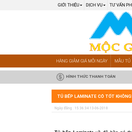
GIỚI THIỆU
DỊCH VỤ
TƯ VẤN PH
HÀNG GIẢM GIÁ MỖI NGÀY
MẪU TỦ 
HÌNH THỨC THANH TOÁN
TỦ BẾP LAMINATE CÓ TỐT KHÔNG
Ngày đăng : 15:36:34 13-06-2018