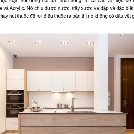
ộc loại “nồi đồng cối đá” nhất trong tất cả các vật liệu 
e và Acrylic. Nó chịu được nước, trầy xước va đập và đặc biệt 
ay hút thuốc để rơi điếu thuốc ra bàn thì nó không có dấu vết gì