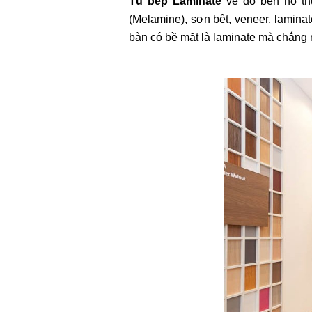
Tủ bếp Laminate
về độ bền nó thu
(Melamine), sơn bệt, veneer, laminat
bàn có bề mặt là laminate mà chẳng m