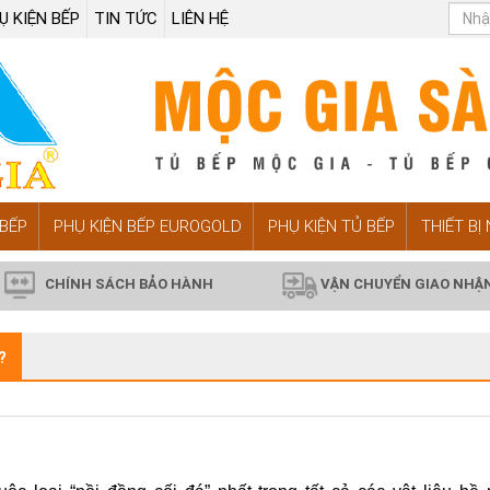
Ụ KIỆN BẾP
TIN TỨC
LIÊN HỆ
BẾP
PHỤ KIỆN BẾP EUROGOLD
PHỤ KIỆN TỦ BẾP
THIẾT BỊ
CHÍNH SÁCH BẢO HÀNH
VẬN CHUYỂN GIAO NHẬ
?