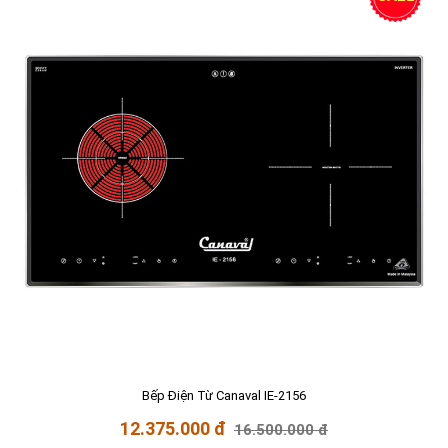
Bếp Điện Từ Canaval IE-2156
12.375.000 đ
16.500.000 đ