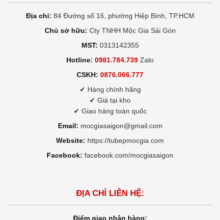
Địa chỉ:
84 Đường số 16, phường Hiệp Bình, TP.HCM
Chủ sở hữu:
Cty TNHH Mộc Gia Sài Gòn
MST:
0313142355
Hotline:
0981.784.739
Zalo
CSKH:
0876.066.777
✔ Hàng chính hãng
✔ Giá tại kho
✔ Giao hàng toàn quốc
Email:
mocgiasaigon@gmail.com
Website:
https://tubepmocgia.com
Facebook:
facebook.com/mocgiasaigon
ĐỊA CHỈ LIÊN HỆ:
Điểm giao nhận hàng: