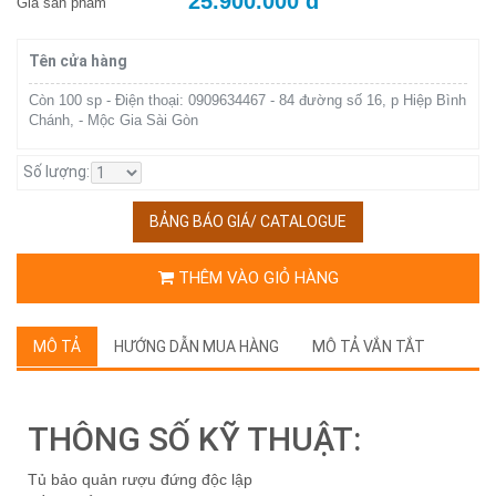
25.900.000 đ
Giá sản phẩm
Tên cửa hàng
Còn 100 sp - Điện thoại: 0909634467 - 84 đường số 16, p Hiệp Bình
Chánh, - Mộc Gia Sài Gòn
Số lượng:
BẢNG BÁO GIÁ/ CATALOGUE
THÊM VÀO GIỎ HÀNG
MÔ TẢ
HƯỚNG DẪN MUA HÀNG
MÔ TẢ VẮN TẮT
THÔNG SỐ KỸ THUẬT:
Tủ bảo quản rượu đứng độc lập