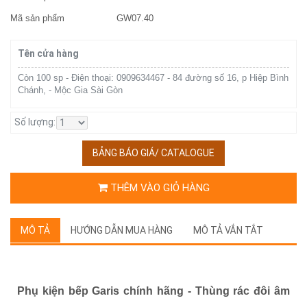
Mã sản phẩm
GW07.40
Tên cửa hàng
Còn 100 sp - Điện thoại: 0909634467 - 84 đường số 16, p Hiệp Bình
Chánh, - Mộc Gia Sài Gòn
Số lượng:
BẢNG BÁO GIÁ/ CATALOGUE
THÊM VÀO GIỎ HÀNG
MÔ TẢ
HƯỚNG DẪN MUA HÀNG
MÔ TẢ VẮN TẮT
Phụ kiện bếp Garis chính hãng - Thùng rác đôi âm