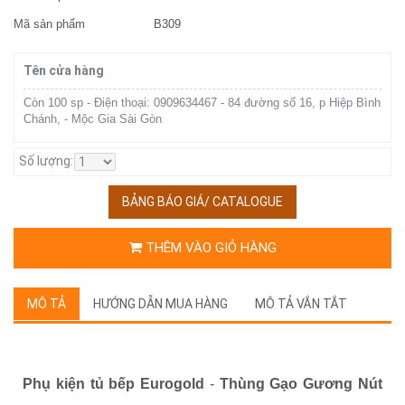
Mã sản phẩm
B309
Tên cửa hàng
Còn 100 sp - Điện thoại: 0909634467 - 84 đường số 16, p Hiệp Bình
Chánh, - Mộc Gia Sài Gòn
Số lượng:
BẢNG BÁO GIÁ/ CATALOGUE
THÊM VÀO GIỎ HÀNG
MÔ TẢ
HƯỚNG DẪN MUA HÀNG
MÔ TẢ VẮN TẮT
Phụ kiện tủ bếp Eurogold
-
Thùng Gạo Gương Nút