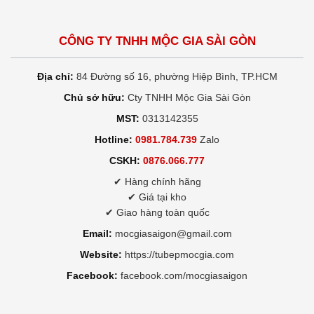
CÔNG TY TNHH MỘC GIA SÀI GÒN
Địa chỉ:
84 Đường số 16, phường Hiệp Bình, TP.HCM
Chủ sở hữu:
Cty TNHH Mộc Gia Sài Gòn
MST:
0313142355
Hotline:
0981.784.739
Zalo
CSKH:
0876.066.777
✔ Hàng chính hãng
✔ Giá tại kho
✔ Giao hàng toàn quốc
Email:
mocgiasaigon@gmail.com
Website:
https://tubepmocgia.com
Facebook:
facebook.com/mocgiasaigon