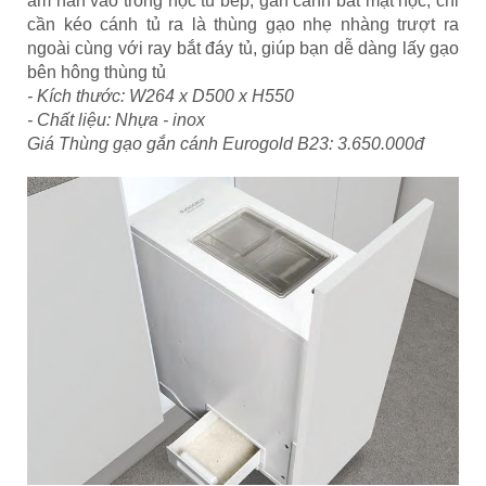
âm hẳn vào trong hộc tủ bếp, gắn cánh bắt mặt hộc, chỉ
cần kéo cánh tủ ra là thùng gạo nhẹ nhàng trượt ra
ngoài cùng với ray bắt đáy tủ, giúp bạn dễ dàng lấy gạo
bên hông thùng tủ
- Kích thước: W264 x D500 x H550
- Chất liệu: Nhựa - inox
Giá Thùng gạo gắn cánh Eurogold B23: 3.650.000đ