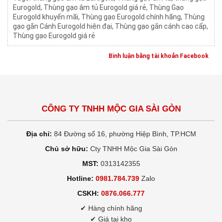
Eurogold
,
Thùng gạo âm tủ Eurogold giá rẻ
,
Thùng Gạo
Eurogold khuyến mãi
,
Thùng gạo Eurogold chính hãng
,
Thùng
gạo gắn Cánh Eurogold hiện đại
,
Thùng gạo gắn cánh cao cấp
,
Thùng gạo Eurogold giá rẻ
Bình luận bằng tài khoản Facebook
CÔNG TY TNHH MỘC GIA SÀI GÒN
Địa chỉ:
84 Đường số 16, phường Hiệp Bình, TP.HCM
Chủ sở hữu:
Cty TNHH Mộc Gia Sài Gòn
MST:
0313142355
Hotline:
0981.784.739
Zalo
CSKH:
0876.066.777
✔ Hàng chính hãng
✔ Giá tại kho