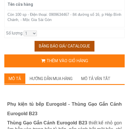
Tên cửa hàng
Còn 100 sp - Điện thoại: 0909634467 - 84 đường số 16, p Hiệp Bình
Chánh, - Mộc Gia Sài Gòn
Số lượng:
BẢNG BÁO GIÁ/ CATALOGUE
THÊM VÀO GIỎ HÀNG
MÔ TẢ
HƯỚNG DẪN MUA HÀNG
MÔ TẢ VẮN TẮT
Phụ kiện tủ bếp Eurogold - Thùng Gạo Gắn Cánh
Eurogold B23
Thùng Gạo Gắn Cánh Eurogold B23
thiết kế nhỏ gọn