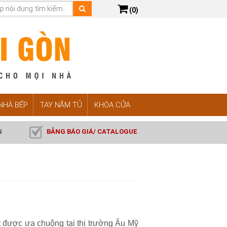
(0)
 NHÀ BẾP
TAY NẮM TỦ
KHÓA CỬA
N
BẢNG BÁO GIÁ/ CATALOGUE
t được ưa chuộng tại thị trường Âu Mỹ