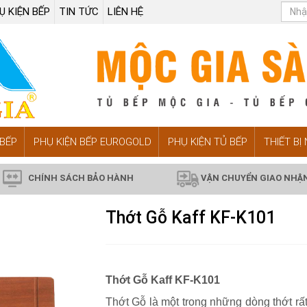
Ụ KIỆN BẾP
TIN TỨC
LIÊN HỆ
BẾP
PHỤ KIỆN BẾP EUROGOLD
PHỤ KIỆN TỦ BẾP
THIẾT BỊ
CHÍNH SÁCH BẢO HÀNH
VẬN CHUYỂN GIAO NHẬ
Thớt Gỗ Kaff KF-K101
Thớt Gỗ Kaff KF-K101
Thớt Gỗ là một trong những dòng thớt rấ