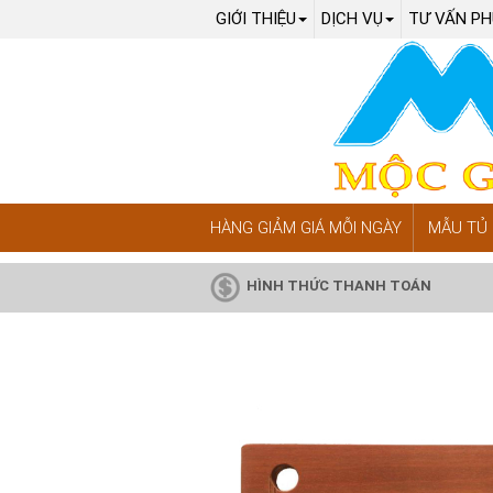
GIỚI THIỆU
DỊCH VỤ
TƯ VẤN PH
HÀNG GIẢM GIÁ MỖI NGÀY
MẪU TỦ 
HÌNH THỨC THANH TOÁN