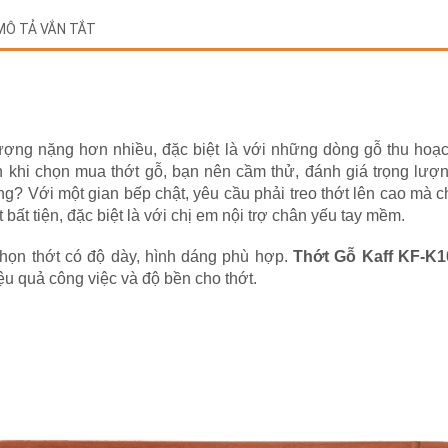
MÔ TẢ VẮN TẮT
 lượng nặng hơn nhiều, đặc biệt là với những dòng gỗ thu hoạ
 khi chọn mua thớt gỗ, bạn nên cầm thử, đánh giá trọng lượn
? Với một gian bếp chật, yêu cầu phải treo thớt lên cao mà ch
ất bất tiện, đặc biệt là với chị em nội trợ chân yếu tay mềm.
họn thớt có độ dày, hình dáng phù hợp.
Thớt Gỗ Kaff KF-K
u quả công việc và độ bền cho thớt.