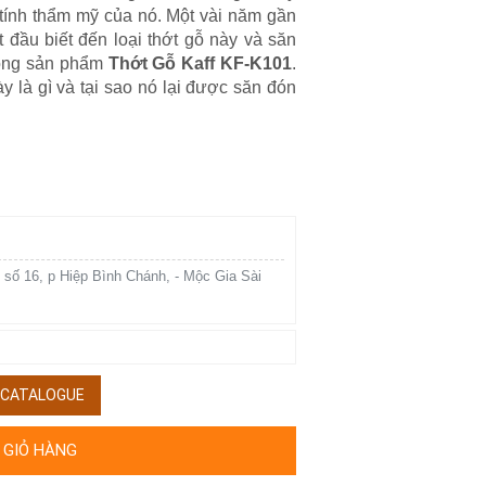
 tính thẩm mỹ của nó. Một vài năm gần
t đầu biết đến loại thớt gỗ này và săn
 dòng sản phẩm
Thớt Gỗ Kaff KF-K101
.
 là gì và tại sao nó lại được săn đón
 số 16, p Hiệp Bình Chánh, - Mộc Gia Sài
/ CATALOGUE
 GIỎ HÀNG