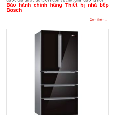
được giữ được độ tươi ngon và chất dinh dưỡng hơn
Bảo hành chính hãng Thiết bị nhà bếp
Bosch
Xem thêm...