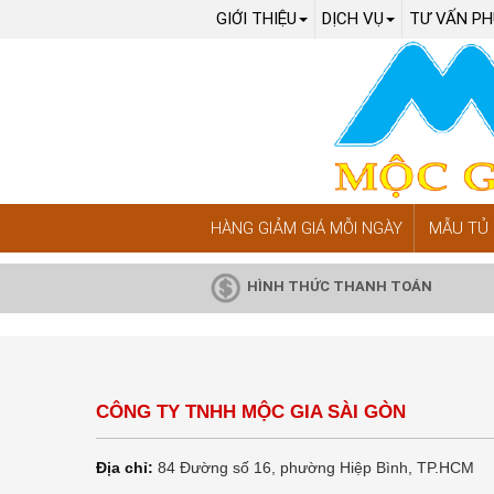
GIỚI THIỆU
DỊCH VỤ
TƯ VẤN PH
HÀNG GIẢM GIÁ MỖI NGÀY
MẪU TỦ 
HÌNH THỨC THANH TOÁN
CÔNG TY TNHH MỘC GIA SÀI GÒN
Địa chỉ:
84 Đường số 16, phường Hiệp Bình, TP.HCM