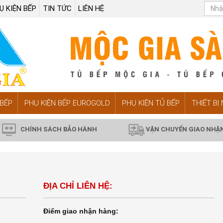
Ụ KIỆN BẾP
TIN TỨC
LIÊN HỆ
BẾP
PHỤ KIỆN BẾP EUROGOLD
PHỤ KIỆN TỦ BẾP
THIẾT BỊ
CHÍNH SÁCH BẢO HÀNH
VẬN CHUYỂN GIAO NHẬ
ĐỊA CHỈ LIÊN HỆ:
Điểm giao nhận hàng: