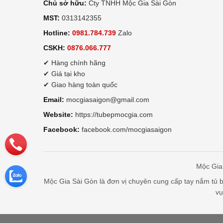
Chủ sở hữu:
Cty TNHH Mộc Gia Sài Gòn
MST:
0313142355
Hotline:
0981.784.739
Zalo
CSKH:
0876.066.777
✔ Hàng chính hãng
✔ Giá tại kho
✔ Giao hàng toàn quốc
Email:
mocgiasaigon@gmail.com
Website:
https://tubepmocgia.com
Facebook:
facebook.com/mocgiasaigon
Mộc Gia 
Mộc Gia Sài Gòn là đơn vị chuyên cung cấp tay nắm tủ bế
vụ