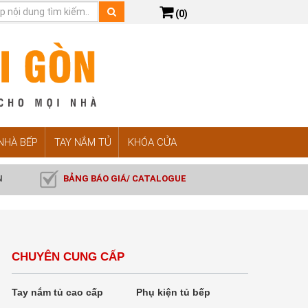
(0)
 NHÀ BẾP
TAY NẮM TỦ
KHÓA CỬA
N
BẢNG BÁO GIÁ/ CATALOGUE
CHUYÊN CUNG CẤP
Tay nắm tủ cao cấp
Phụ kiện tủ bếp