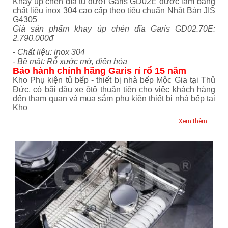
Khay úp chén dĩa tủ dưới Garis GD02E được làm bằng
chất liệu inox 304 cao cấp theo tiêu chuẩn Nhật Bản JIS
G4305
Giá sản phẩm khay úp chén dĩa Garis GD02.70E:
2.790.000đ
- Chất liệu: inox 304
- Bề mặt: Rỗ xước mờ, điện hóa
Bảo hành chính hãng Garis rỉ rổ 15 năm
Kho Phụ kiện tủ bếp - thiết bị nhà bếp Mộc Gia tại Thủ
Đức, có bãi đậu xe ôtô thuận tiện cho việc khách hàng
đến tham quan và mua sắm phụ kiện thiết bị nhà bếp tại
Kho
Xem thêm...