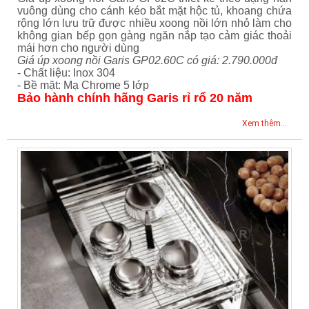
vuông dùng cho cánh kéo bắt mặt hộc tủ, khoang chứa
rộng lớn lưu trữ được nhiều xoong nồi lớn nhỏ làm cho
không gian bếp gọn gàng ngăn nắp tạo cảm giác thoải
mái hơn cho người dùng
Giá úp xoong nồi Garis GP02.60C có giá: 2.790.000đ
- Chất liệu: Inox 304
- Bề mặt: Mạ Chrome 5 lớp
Bảo hành chính hãng Garis rỉ rổ 20 năm
Xem thêm...