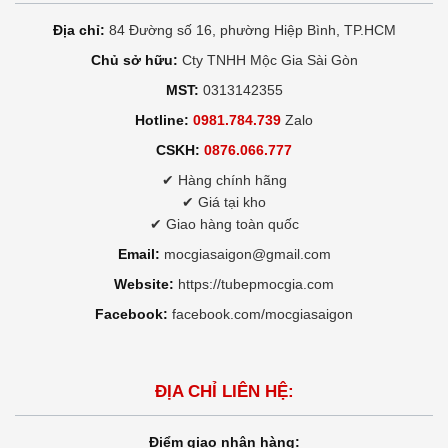
Địa chỉ:
84 Đường số 16, phường Hiệp Bình, TP.HCM
Chủ sở hữu:
Cty TNHH Mộc Gia Sài Gòn
MST:
0313142355
Hotline:
0981.784.739
Zalo
CSKH:
0876.066.777
✔ Hàng chính hãng
✔ Giá tại kho
✔ Giao hàng toàn quốc
Email:
mocgiasaigon@gmail.com
Website:
https://tubepmocgia.com
Facebook:
facebook.com/mocgiasaigon
ĐỊA CHỈ LIÊN HỆ:
Điểm giao nhận hàng: