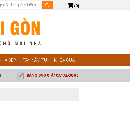
(0)
 NHÀ BẾP
TAY NẮM TỦ
KHÓA CỬA
N
BẢNG BÁO GIÁ/ CATALOGUE