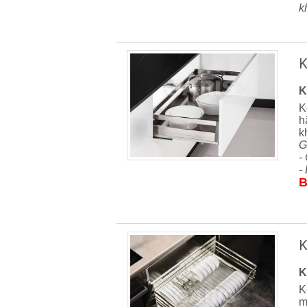
k
K
K
K
h
k
G
-
-
B
K
K
K
m