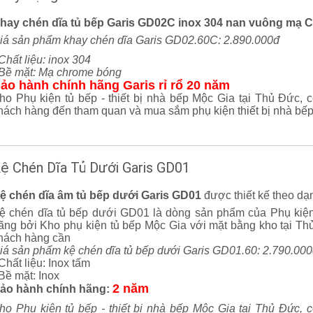
hay chén dĩa tủ bếp Garis GD02C inox 304 nan vuông mạ 
iá sản phẩm khay chén dĩa Garis GD02.60C: 2.890.000đ
 Chất liệu: inox 304
 Bề mặt: Mạ chrome bóng
ảo hành chính hãng Garis rỉ rổ 20 năm
ho Phụ kiện tủ bếp - thiết bị nhà bếp Mộc Gia tại Thủ Đức, c
hách hàng đến tham quan và mua sắm phụ kiện thiết bị nhà bếp
ệ Chén Dĩa Tủ Dưới Garis GD01
ệ chén dĩa âm tủ bếp dưới Garis GD01
được thiết kế theo dạ
ệ chén dĩa tủ bếp dưới GD01 là dòng sản phẩm của Phụ kiện
ãng bởi Kho phụ kiện tủ bếp Mộc Gia với mặt bằng kho tại Th
hách hàng cần
iá sản phẩm kệ chén dĩa tủ bếp dưới Garis GD01.60: 2.790.00
 Chất liệu: Inox tấm
 Bề mặt: Inox
2 năm
ảo hành chính hãng:
ho Phụ kiện tủ bếp - thiết bị nhà bếp Mộc Gia tại Thủ Đức, c