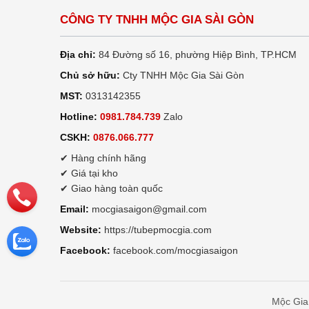
CÔNG TY TNHH MỘC GIA SÀI GÒN
Địa chỉ:
84 Đường số 16, phường Hiệp Bình, TP.HCM
Chủ sở hữu:
Cty TNHH Mộc Gia Sài Gòn
MST:
0313142355
Hotline:
0981.784.739
Zalo
CSKH:
0876.066.777
✔ Hàng chính hãng
✔ Giá tại kho
✔ Giao hàng toàn quốc
Email:
mocgiasaigon@gmail.com
Website:
https://tubepmocgia.com
Facebook:
facebook.com/mocgiasaigon
Mộc Gia 