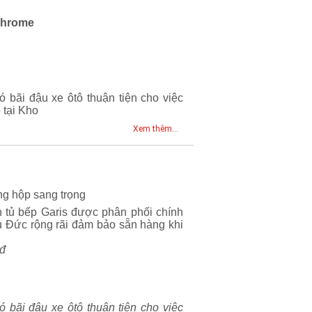
Chrome
ó bãi đậu xe ôtô thuận tiện cho việc
 tại Kho
Xem thêm...
ng hộp sang trọng
 tủ bếp Garis được phân phối chính
ủ Đức rộng rãi đảm bảo sẵn hàng khi
0đ
ó bãi đậu xe ôtô thuận tiện cho việc