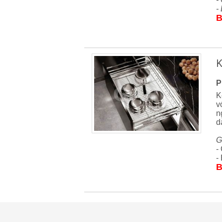
-
B
K
P
K
v
n
dà
G
-
-
B