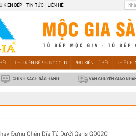
Ụ KIỆN BẾP
TIN TỨC
LIÊN HỆ
BẾP
PHỤ KIỆN BẾP EUROGOLD
PHỤ KIỆN TỦ BẾP
THIẾT BỊ
CHÍNH SÁCH BẢO HÀNH
VẬN CHUYỂN GIAO NHẬ
hay Đựng Chén Dĩa Tủ Dưới Garis GD02C