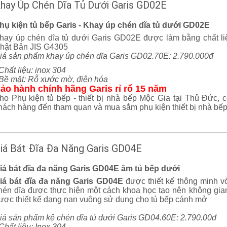
hay Úp Chén Dĩa Tủ Dưới Garis GD02E
hụ kiện tủ bếp Garis - Khay úp chén dĩa tủ dưới GD02E
hay úp chén dĩa tủ dưới Garis GD02E được làm bằng chất liệ
hật Bản JIS G4305
iá sản phẩm khay úp chén dĩa Garis GD02.70E: 2.790.000đ
 Chất liệu: inox 304
 Bề mặt: Rỗ xước mờ, điện hóa
ảo hành chính hãng Garis rỉ rổ 15 năm
ho Phụ kiện tủ bếp - thiết bị nhà bếp Mộc Gia tại Thủ Đức, c
hách hàng đến tham quan và mua sắm phụ kiện thiết bị nhà bếp
iá Bát Đĩa Đa Năng Garis GD04E
iá bát đĩa đa năng Garis GD04E âm tủ bếp dưới
iá bát đĩa đa năng Garis GD04E
được thiết kế thông minh vớ
hén dĩa được thực hiện một cách khoa học tạo nên không gian
ược thiết kế dạng nan vuông sử dụng cho tủ bếp cánh mở
iá sản phẩm kệ chén dĩa tủ dưới Garis GD04.60E: 2.790.00đ
 Chất liệu: Inox 304