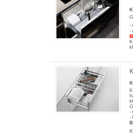
K
G
-
-
B
K
k
K
K
K
h
k
G
-
-
B
K