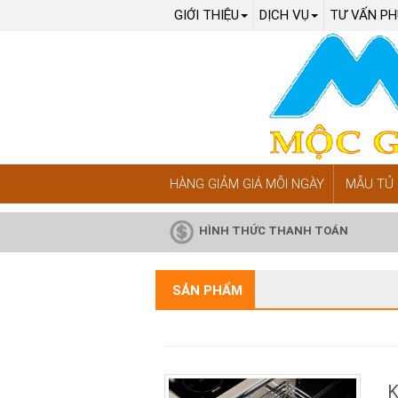
GIỚI THIỆU
DỊCH VỤ
TƯ VẤN PH
HÀNG GIẢM GIÁ MỖI NGÀY
MẪU TỦ 
HÌNH THỨC THANH TOÁN
SẢN PHẨM
K