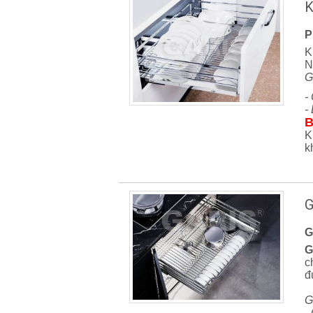
K
P
K
N
G
-
-
B
K
k
G
G
G
c
đ
G
-