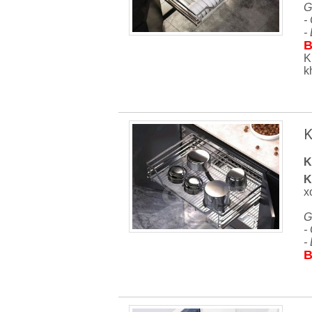
G
-
-
B
K
k
K
K
K
x
G
-
-
B