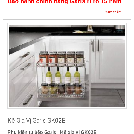
Bảo hành chính hãng Garis rỉ rổ 15 năm
Xem thêm...
Kệ Gia Vị Garis GK02E
Phụ kiện tủ bếp Garis - Kệ gia vị GK02E