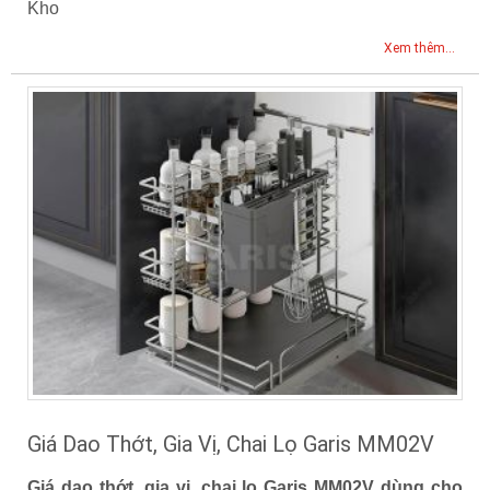
Kho
Xem thêm...
Giá Dao Thớt, Gia Vị, Chai Lọ Garis MM02V
Giá dao thớt, gia vị, chai lọ Garis MM02V dùng cho