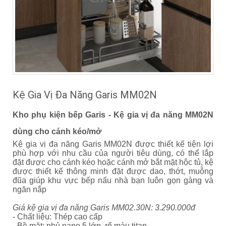
Kệ Gia Vị Đa Năng Garis MM02N
Kho phụ kiện bếp Garis - Kệ gia vị đa năng MM02N
dùng cho cánh kéo/mở
Kệ gia vị đa năng Garis MM02N được thiết kế tiện lợi
phù hợp với nhu cầu của người tiêu dùng, có thể lắp
đặt được cho cánh kéo hoặc cánh mở bắt mặt hộc tủ, kệ
được thiết kế thông minh đặt được dao, thớt, muỗng
đũa giúp khu vực bếp nấu nhà bạn luôn gọn gàng và
ngăn nắp
Giá kệ gia vị đa năng Garis MM02.30N: 3.290.000đ
- Chất liệu: Thép cao cấp
- Bề mặt: phủ nano 5 lớp, rổ màu titan