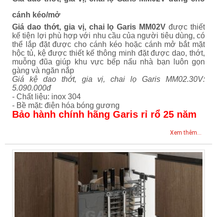
cánh kéo/mở
Giá dao thớt, gia vị, chai lọ Garis MM02V
được thiết
kế tiện lợi phù hợp với nhu cầu của người tiêu dùng, có
thể lắp đặt được cho cánh kéo hoặc cánh mở bắt mặt
hộc tủ, kệ được thiết kế thông minh đặt được dao, thớt,
muỗng đũa giúp khu vực bếp nấu nhà bạn luôn gọn
gàng và ngăn nắp
Giá kệ dao thớt, gia vị, chai lọ Garis MM02.30V:
5.090.000đ
- Chất liệu: inox 304
- Bề mặt: điện hóa bóng gương
Bảo hành chính hãng Garis rỉ rổ 25 năm
Xem thêm...