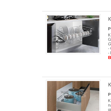
K
P
K
G
G
-
-
B
K
P
K
n
g