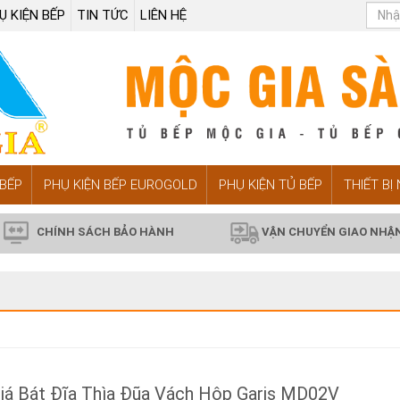
Ụ KIỆN BẾP
TIN TỨC
LIÊN HỆ
BẾP
PHỤ KIỆN BẾP EUROGOLD
PHỤ KIỆN TỦ BẾP
THIẾT BỊ
CHÍNH SÁCH BẢO HÀNH
VẬN CHUYỂN GIAO NHẬ
iá Bát Đĩa Thìa Đũa Vách Hộp Garis MD02V