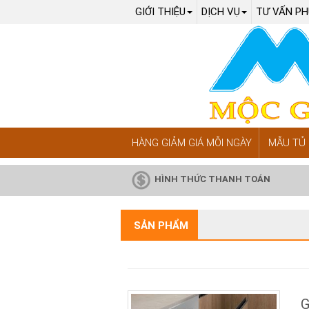
GIỚI THIỆU
DỊCH VỤ
TƯ VẤN PH
HÀNG GIẢM GIÁ MỖI NGÀY
MẪU TỦ 
HÌNH THỨC THANH TOÁN
SẢN PHẨM
G