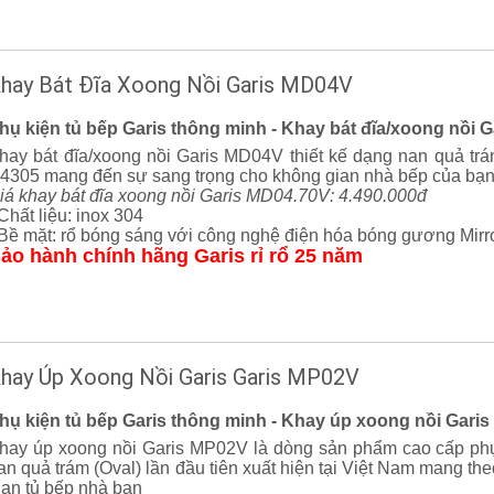
hay Bát Đĩa Xoong Nồi Garis MD04V
hụ kiện tủ bếp Garis thông minh - Khay bát đĩa/xoong nồi 
hay bát đĩa/xoong nồi Garis MD04V thiết kế dạng nan quả trá
4305 mang đến sự sang trọng cho không gian nhà bếp của bạ
iá khay bát đĩa xoong nồi Garis MD04.70V: 4.490.000đ
 Chất liệu: inox 304
 Bề mặt:
rổ bóng sáng với công nghệ điện hóa bóng gương Mirr
ảo hành chính hãng Garis rỉ rổ 25 năm
hay Úp Xoong Nồi Garis Garis MP02V
hụ kiện tủ bếp Garis thông minh - Khay úp xoong nồi Gari
hay úp xoong nồi Garis MP02V là dòng sản phẩm cao cấp phụ k
an quả trám (Oval) lần đầu tiên xuất hiện tại Việt Nam mang t
ian tủ bếp nhà bạn