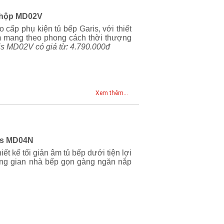
h hộp MD02V
cấp phụ kiện tủ bếp Garis, với thiết
am mang theo phong cách thời thượng
ris MD02V có giá từ: 4.790.000đ
Xem thêm...
ris MD04N
ết kế tối giản âm tủ bếp dưới tiện lợi
ông gian nhà bếp gọn gàng ngăn nắp