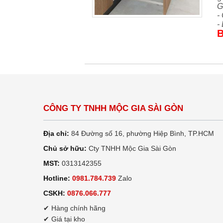
G
-
-
B
CÔNG TY TNHH MỘC GIA SÀI GÒN
Địa chỉ:
84 Đường số 16, phường Hiệp Bình, TP.HCM
Chủ sở hữu:
Cty TNHH Mộc Gia Sài Gòn
MST:
0313142355
Hotline:
0981.784.739
Zalo
CSKH:
0876.066.777
✔ Hàng chính hãng
✔ Giá tại kho