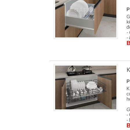
P
G
k
đ
-
-
B
K
P
K
c
h
G
-
-
B