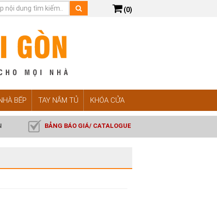
(0)
 NHÀ BẾP
TAY NẮM TỦ
KHÓA CỬA
N
BẢNG BÁO GIÁ/ CATALOGUE