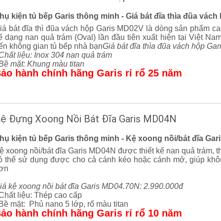
hụ kiện tủ bếp Garis thông minh - Giá bát đĩa thìa đũa vác
iá bát đĩa thì đũa vách hộp Garis MD02V là dòng sản phẩm cao 
ế dạng nan quả trám (Oval) lần đầu tiên xuất hiện tại Việt N
ến không gian tủ bếp nhà bạn
Giá bát đĩa thìa đũa vách hộp Ga
 Chất liệu: Inox 304 nan quả trám
 Bề mặt: Khung màu titan
ảo hành chính hãng Garis rỉ rổ 25 năm
ệ Đựng Xoong Nồi Bát Đĩa Garis MD04N
hụ kiện tủ bếp Garis thông minh - Kệ xoong nồi/bát đĩa Ga
ệ xoong nồi/bát đĩa Garis MD04N được thiết kế nan quả trám, thi
ó thế sử dụng được cho cả cánh kéo hoặc cánh mở, giúp kh
ơn
iá kệ xoong nồi bát đĩa Garis MD04.70N: 2.990.000đ
 Chất liệu: Thép cao cấp
 Bề mặt: Phủ nano 5 lớp, rổ màu titan
ảo hành chính hãng Garis rỉ rổ 10 năm