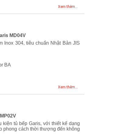
Xem thêm...
Garis MD04V
m Inox 304, tiêu chuẩn Nhật Bản JIS
n
or BA
Xem thêm...
s MP02V
iện tủ bếp Garis, với thiết kế dạng
heo phong cách thời thượng đến không