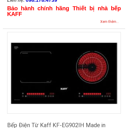
Liên hệ:
Bảo hành chính hãng Thiết bị nhà bếp
KAFF
Xem thêm...
Bếp Điện Từ Kaff KF-EG902IH Made in