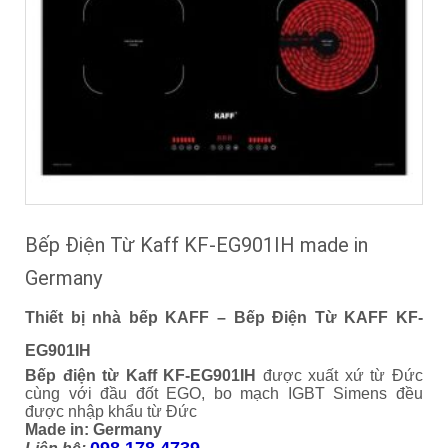
Bếp Điện Từ Kaff KF-EG901IH made in
Germany
Thiết bị nhà bếp KAFF – Bếp Điện Từ KAFF KF-
EG901IH
Bếp điện từ Kaff KF-EG901IH
được xuất xứ từ Đức
cùng với đầu đốt EGO, bo mạch IGBT Simens đều
được nhập khẩu từ Đức
Made in: Germany
098.178.4739