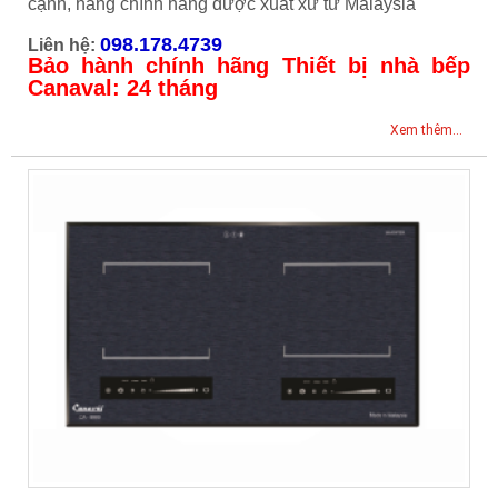
cạnh, hàng chính hãng được xuất xứ từ Malaysia
098.178.4739
Liên hệ:
Bảo hành chính hãng Thiết bị nhà bếp
Canaval: 24 tháng
Xem thêm...