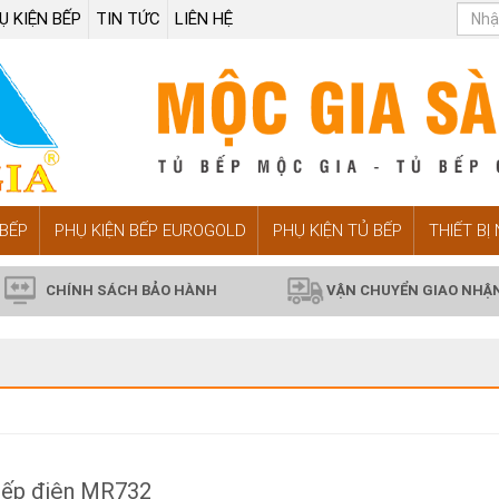
Ụ KIỆN BẾP
TIN TỨC
LIÊN HỆ
BẾP
PHỤ KIỆN BẾP EUROGOLD
PHỤ KIỆN TỦ BẾP
THIẾT BỊ
CHÍNH SÁCH BẢO HÀNH
VẬN CHUYỂN GIAO NHẬ
ếp điện MR732