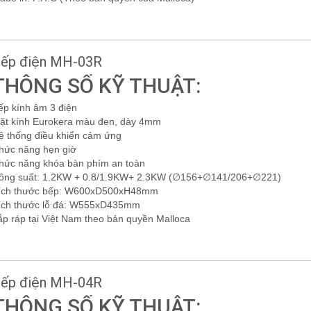
ếp điện MH-03R
THÔNG SỐ KỸ THUẬT:
ếp kính âm 3 điện
ặt kính Eurokera màu đen, dày 4mm
ệ thống điều khiển cảm ứng
hức năng hẹn giờ
hức năng khóa bàn phím an toàn
ông suất: 1.2KW + 0.8/1.9KW+ 2.3KW (∅156+∅141/206+∅221)
ích thước bếp: W600xD500xH48mm
ích thước lỗ đá: W555xD435mm
ắp ráp tại Việt Nam theo bản quyền Malloca
ếp điện MH-04R
THÔNG SỐ KỸ THUẬT: