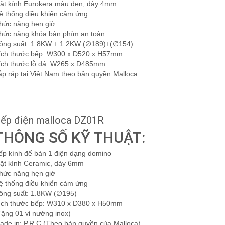
ặt kính Eurokera màu đen, dày 4mm
ệ thống điều khiển cảm ứng
hức năng hẹn giờ
hức năng khóa bàn phím an toàn
ông suất: 1.8KW + 1.2KW (∅189)+(∅154)
ích thước bếp: W300 x D520 x H57mm
ích thước lỗ đá: W265 x D485mm
ắp ráp tại Việt Nam theo bản quyền Malloca
ếp điện malloca DZ01R
THÔNG SỐ KỸ THUẬT:
ếp kính để bàn 1 điện dạng domino
ặt kính Ceramic, dày 6mm
hức năng hẹn giờ
ệ thống điều khiển cảm ứng
ông suất: 1.8KW (∅195)
ích thước bếp: W310 x D380 x H50mm
Tặng 01 vỉ nướng inox)
ade in: P.R.C (Theo bản quyền của Malloca)