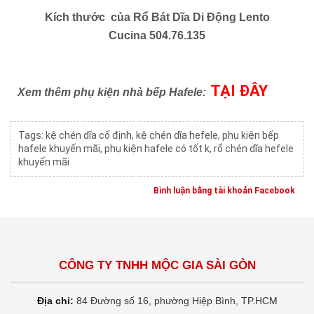
Kích thước của Rổ Bát Dĩa Di Động
Lento
Cucina
504.76.135
TẠI ĐÂY
Xem thêm phụ kiện nhà bếp Hafele:
Tags:
kệ chén dĩa cố định
,
kệ chén dĩa hefele
,
phụ kiện bếp
hafele khuyến mãi
,
phụ kiện hafele có tốt k
,
rổ chén dĩa hefele
khuyến mãi
Bình luận bằng tài khoản Facebook
CÔNG TY TNHH MỘC GIA SÀI GÒN
Địa chỉ:
84 Đường số 16, phường Hiệp Bình, TP.HCM