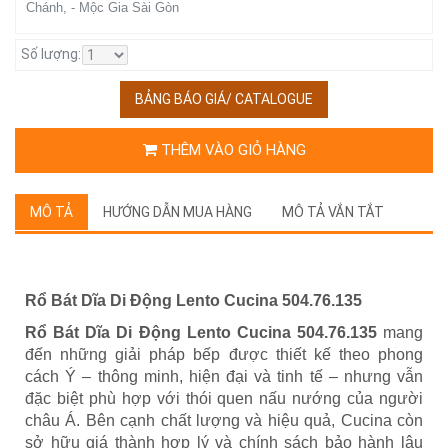
Chánh, - Mộc Gia Sài Gòn
Số lượng:
BẢNG BÁO GIÁ/ CATALOGUE
THÊM VÀO GIỎ HÀNG
MÔ TẢ
HƯỚNG DẪN MUA HÀNG
MÔ TẢ VẮN TẮT
Rổ Bát Dĩa Di Động
Lento Cucina
504.76.135
Rổ Bát Dĩa Di Động
Lento Cucina
504.76.135
mang
đến những giải pháp bếp được thiết kế theo phong
cách Ý – thông minh, hiện đại và tinh tế – nhưng vẫn
đặc biệt phù hợp với thói quen nấu nướng của người
châu Á. Bên cạnh chất lượng và hiệu quả, Cucina còn
sở hữu giá thành hợp lý và chính sách bảo hành lâu