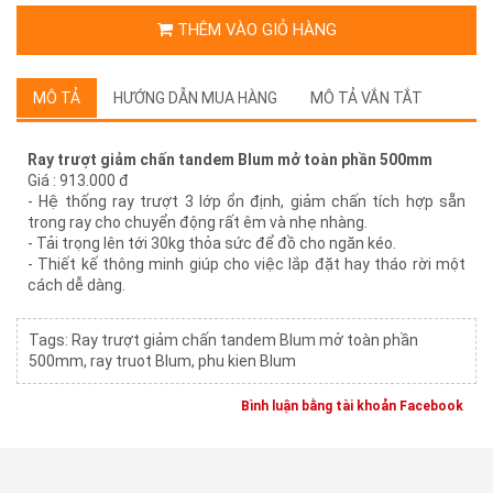
THÊM VÀO GIỎ HÀNG
MÔ TẢ
HƯỚNG DẪN MUA HÀNG
MÔ TẢ VẮN TẮT
Ray trượt giảm chấn tandem Blum mở toàn phần 500mm
Giá : 913.000 đ
- Hệ thống ray trượt 3 lớp ổn định, giảm chấn tích hợp sẵn
trong ray cho chuyển động rất êm và nhẹ nhàng.
- Tải trọng lên tới 30kg thỏa sức để đồ cho ngăn kéo.
- Thiết kế thông minh giúp cho việc lắp đặt hay tháo rời một
cách dễ dàng.
Tags:
Ray trượt giảm chấn tandem Blum mở toàn phần
500mm
,
ray truot Blum
,
phu kien Blum
Bình luận bằng tài khoản Facebook