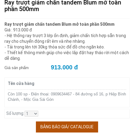
Ray trượt giảm chấn tandem Blum mở toàn
phần 500mm
Ray trượt giảm chấn tandem Blum mở toàn phần 500mm
Giá : 913.000 đ
- Hệ thống ray trượt 3 lớp ổn định, giảm chấn tích hợp sẵn trong
ray cho chuyển động rất êm và nhẹ nhàng.
- Tải trọng lên tới 30kg thỏa sức để đồ cho ngăn kéo.
- Thiết kế thông minh giúp cho việc lắp đặt hay tháo rời một cách
dễ dàng.
913.000 đ
Giá sản phẩm
Tên cửa hàng
Còn 100 sp - Điện thoại: 0909634467 - 84 đường số 16, p Hiệp Bình
Chánh, - Mộc Gia Sài Gòn
Số lượng:
BẢNG BÁO GIÁ/ CATALOGUE